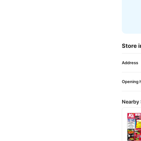
Store i
Address
Opening 
Nearby 