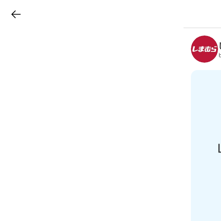
LINEチラシ
B
r
a
n
c
h
T
o
p