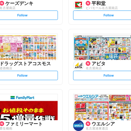
ケーズデンキ
平和堂
名古屋南店
ビバモール名古屋南店
s
s
Follow
Follow
e
e
t
t
f
f
o
o
l
l
l
l
o
o
w
w
ドラッグストアコスモス
アピタ
道徳橋店
名古屋南店
s
s
Follow
Follow
e
e
t
t
f
f
o
o
l
l
l
l
o
o
w
w
ファミリーマート
ウエルシア
豊生橋南
名古屋港東通店