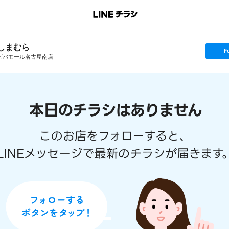
しまむら
s
F
e
ビバモール名古屋南店
t
f
o
l
l
o
w