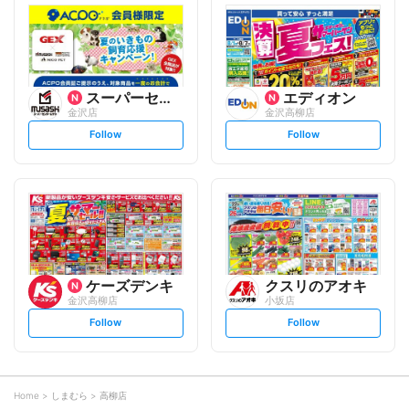
l
l
o
o
w
w
スーパーセンタームサシ
エディオン
金沢店
金沢高柳店
s
s
Follow
Follow
e
e
t
t
f
f
o
o
l
l
l
l
o
o
w
w
ケーズデンキ
クスリのアオキ
金沢高柳店
小坂店
s
s
Follow
Follow
e
e
t
t
f
f
o
o
l
l
l
l
o
o
Home
しまむら
高柳店
w
w