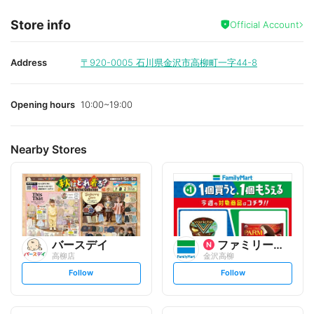
Store info
Official Account
Address
〒920-0005
石川県金沢市高柳町一字44-8
Opening hours
10:00~19:00
Nearby Stores
バースデイ
ファミリーマート
高柳店
金沢高柳
s
s
Follow
Follow
e
e
t
t
f
f
o
o
l
l