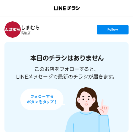
B
r
a
n
しまむら
c
s
Follow
h
e
高柳店
T
t
o
f
p
o
l
l
o
w