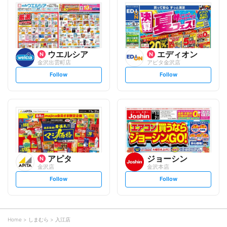
l
l
o
o
w
w
ウエルシア
エディオン
金沢出雲町店
アピタ金沢店
s
s
Follow
Follow
e
e
t
t
f
f
o
o
l
l
l
l
o
o
w
w
アピタ
ジョーシン
金沢店
金沢本店
s
s
Follow
Follow
e
e
t
t
f
f
o
o
l
l
l
l
o
o
Home
しまむら
入江店
w
w