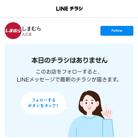
B
r
a
n
しまむら
c
s
Follow
h
e
入江店
T
t
o
f
p
o
l
l
o
w