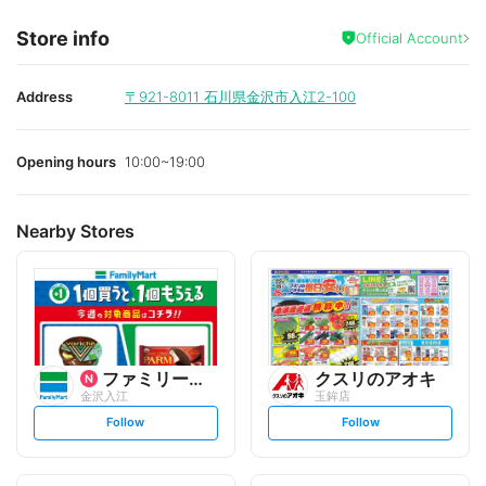
Store info
Official Account
Address
〒921-8011
石川県金沢市入江2-100
Opening hours
10:00~19:00
Nearby Stores
ファミリーマート
クスリのアオキ
金沢入江
玉鉾店
s
s
Follow
Follow
e
e
t
t
f
f
o
o
l
l