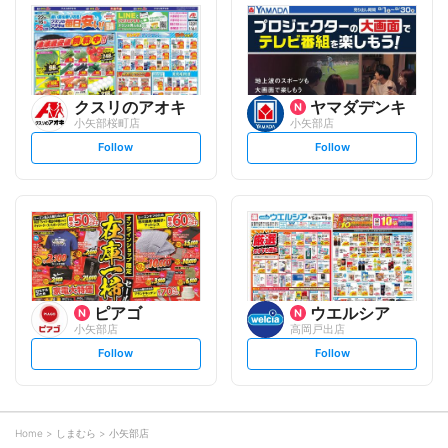
l
l
o
o
w
w
クスリのアオキ
ヤマダデンキ
小矢部桜町店
小矢部店
s
s
Follow
Follow
e
e
t
t
f
f
o
o
l
l
l
l
o
o
w
w
ピアゴ
ウエルシア
小矢部店
高岡戸出店
s
s
Follow
Follow
e
e
t
t
f
f
o
o
l
l
l
l
o
o
Home
しまむら
小矢部店
w
w