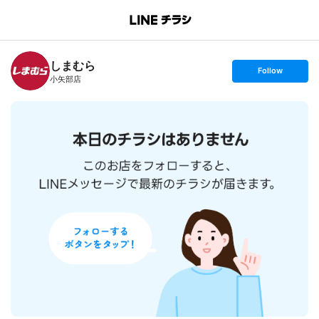
B
r
a
n
しまむら
c
s
Follow
h
e
小矢部店
T
t
o
f
p
o
l
l
o
w