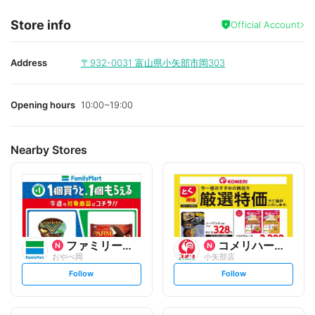
Store info
Official Account
Address
〒932-0031
富山県小矢部市岡303
Opening hours
10:00~19:00
Nearby Stores
ファミリーマート
コメリハード&グリーン
おやべ岡
小矢部店
s
s
Follow
Follow
e
e
t
t
f
f
o
o
l
l