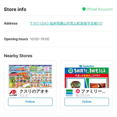
Store info
Official Account
Address
〒911-0043
福井県勝山市荒土町新保字京橋110
Opening hours
10:00~19:00
Nearby Stores
クスリのアオキ
ファミリーマート
荒土店
勝山荒土町
s
s
Follow
Follow
e
e
t
t
f
f
o
o
l
l