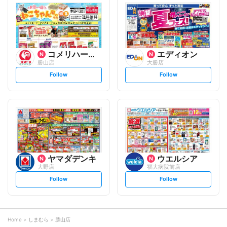
l
l
o
o
w
w
コメリハード&グリーン
エディオン
勝山店
大勝店
s
s
Follow
Follow
e
e
t
t
f
f
o
o
l
l
l
l
o
o
w
w
ヤマダデンキ
ウエルシア
大野店
福大病院前店
s
s
Follow
Follow
e
e
t
t
f
f
o
o
l
l
l
l
o
o
Home
しまむら
勝山店
w
w