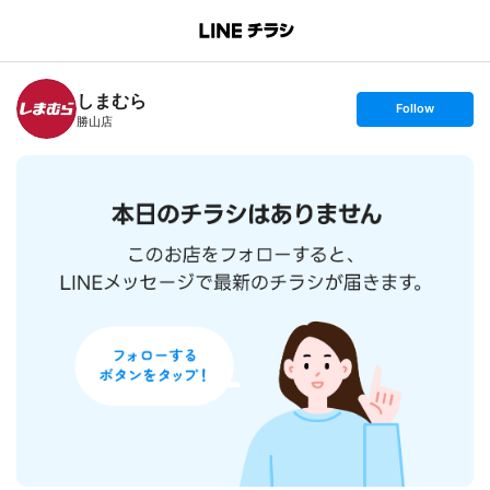
B
r
a
n
しまむら
c
s
Follow
h
e
勝山店
T
t
o
f
p
o
l
l
o
w