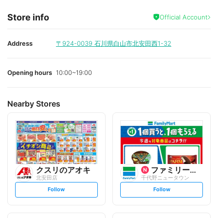
Store info
Official Account
Address
〒924-0039
石川県白山市北安田西1-32
Opening hours
10:00~19:00
Nearby Stores
クスリのアオキ
ファミリーマート
北安田店
千代野ニュータウン
s
s
Follow
Follow
e
e
t
t
f
f
o
o
l
l