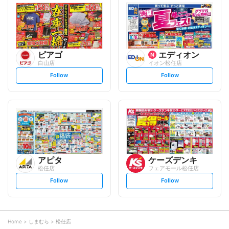
l
l
o
o
w
w
ピアゴ
エディオン
白山店
イオン松任店
s
s
Follow
Follow
e
e
t
t
f
f
o
o
l
l
l
l
o
o
w
w
アピタ
ケーズデンキ
松任店
フェアモール松任店
s
s
Follow
Follow
e
e
t
t
f
f
o
o
l
l
l
l
o
o
Home
しまむら
松任店
w
w