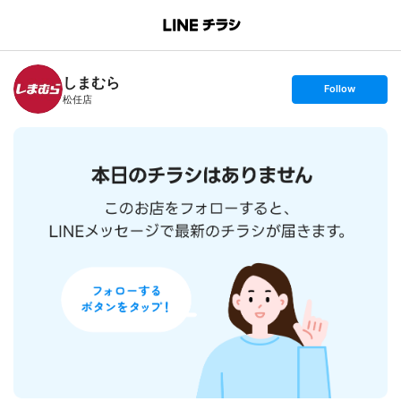
B
r
a
n
しまむら
c
s
Follow
h
e
松任店
T
t
o
f
p
o
l
l
o
w