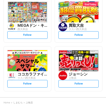
l
l
o
o
End Today
w
w
MEGAドン・キホーテUNY
買取大吉
西大和店
ラスパ西大和店
s
s
Follow
Follow
e
e
t
t
f
f
o
o
l
l
l
l
o
o
w
w
ココカラファイン
ジョーシン
ラスパ西大和店
上牧店
s
s
Follow
Follow
e
e
t
t
f
f
o
o
l
l
l
l
o
o
Home
しまむら
上牧店
w
w