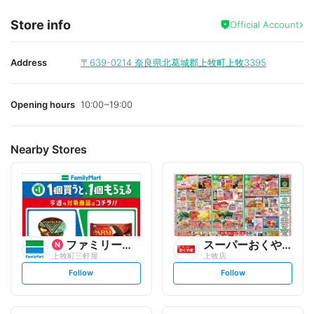
Store info
Official Account
Address
〒639-0214
奈良県北葛城郡上牧町上牧3395
Opening hours
10:00~19:00
Nearby Stores
ファミリーマート
スーパーおくやま
上牧町三軒屋
上牧店
s
s
Follow
Follow
e
e
t
t
f
f
o
o
l
l