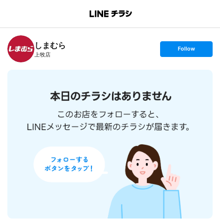
B
r
a
n
しまむら
c
s
Follow
h
e
上牧店
T
t
o
f
p
o
l
l
o
w