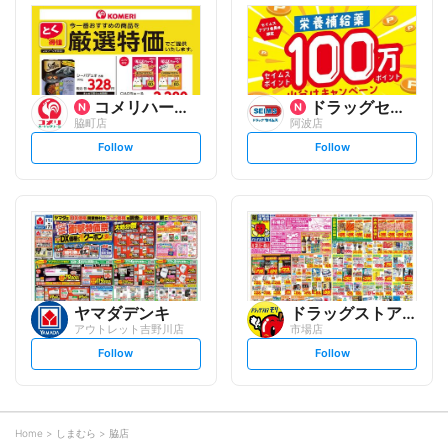
l
l
o
o
w
w
コメリハード&グリーン
ドラッグセイムス
脇町店
阿波店
s
s
Follow
Follow
e
e
t
t
f
f
o
o
l
l
l
l
o
o
w
w
ヤマダデンキ
ドラッグストアモリ
アウトレット吉野川店
市場店
s
s
Follow
Follow
e
e
t
t
f
f
o
o
l
l
l
l
o
o
Home
しまむら
脇店
w
w