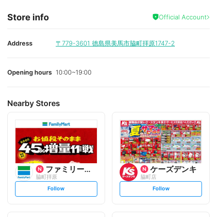
Store info
Official Account
Address
〒779-3601
徳島県美馬市脇町拝原1747-2
Opening hours
10:00~19:00
Nearby Stores
ファミリーマート
ケーズデンキ
脇町拝原
脇町店
s
s
Follow
Follow
e
e
t
t
f
f
o
o
l
l