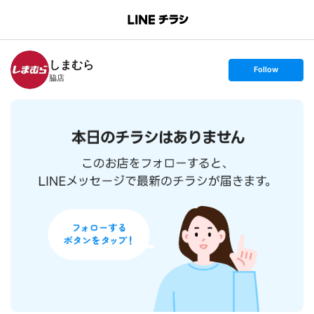
B
r
a
n
しまむら
c
s
Follow
h
e
脇店
T
t
o
f
p
o
l
l
o
w