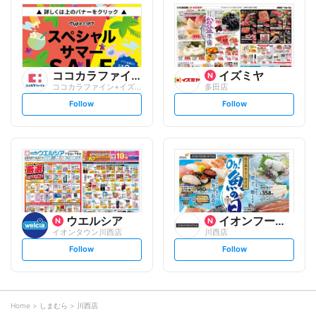
l
l
o
o
w
w
ココカラファイン
イズミヤ
ココカラファイン+イズミヤ 多田店
多田店
s
s
Follow
Follow
e
e
t
t
f
f
o
o
l
l
l
l
o
o
w
w
ウエルシア
イオンフードスタイル
イオンタウン川西店
川西店
s
s
Follow
Follow
e
e
t
t
f
f
o
o
l
l
l
l
o
o
Home
しまむら
川西店
w
w