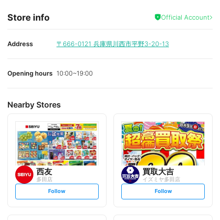
Store info
Official Account
Address
〒666-0121
兵庫県川西市平野3-20-13
Opening hours
10:00~19:00
Nearby Stores
西友
買取大吉
多田店
イズミヤ多田店
s
s
Follow
Follow
e
e
t
t
f
f
o
o
l
l