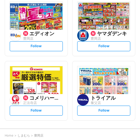
l
l
o
o
w
w
エディオン
ヤマダデンキ
豊岡店
豊岡店
s
s
Follow
Follow
e
e
t
t
f
f
o
o
l
l
l
l
o
o
w
w
コメリハード&グリーン
トライアル
正法寺店
養父店
s
s
Follow
Follow
e
e
t
t
f
f
o
o
l
l
l
l
o
o
Home
しまむら
豊岡店
w
w