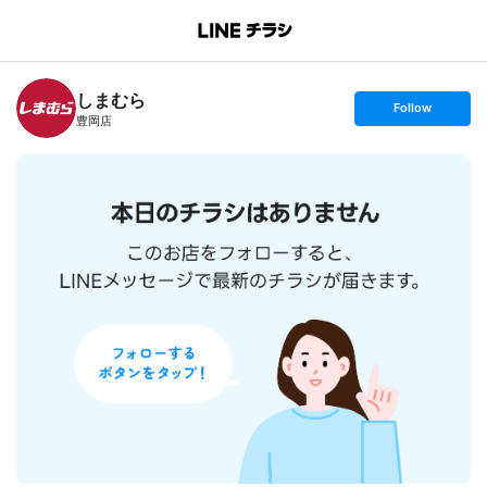
B
r
a
n
しまむら
c
s
Follow
h
e
豊岡店
T
t
o
f
p
o
l
l
o
w