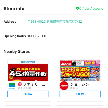
Store info
Official Account
Address
〒668-0023
兵庫県豊岡市加広町7-32
Opening hours
10:00~20:00
Nearby Stores
ファミリーマート
ジョーシン
豊岡若松町
豊岡店
s
s
Follow
Follow
e
e
t
t
f
f
o
o
l
l