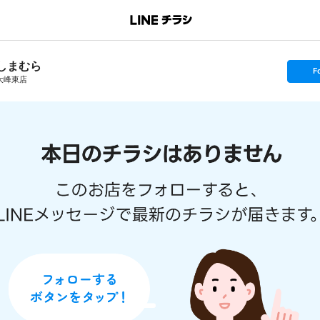
しまむら
s
F
e
大峰東店
t
f
o
l
l
o
w