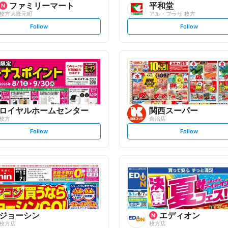
ファミリーマート
平和堂
枚方大峰元町
アル・プラザ 枚方
s
s
Follow
Follow
e
e
t
t
f
f
o
o
l
l
l
l
o
o
w
w
ロイヤルホームセンター
関西スーパー
枚方
倉治店
s
s
Follow
Follow
e
e
t
t
f
f
o
o
l
l
l
l
o
o
w
w
ジョーシン
エディオン
枚方店
枚方店