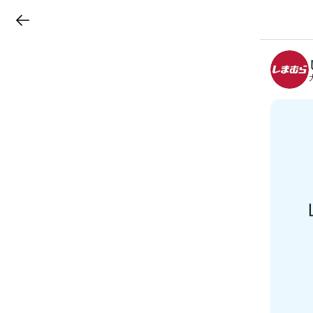
LINEチラシ
B
r
a
n
c
h
T
o
p