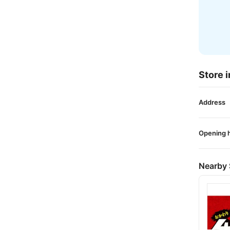
Store i
Address
Opening 
Nearby 