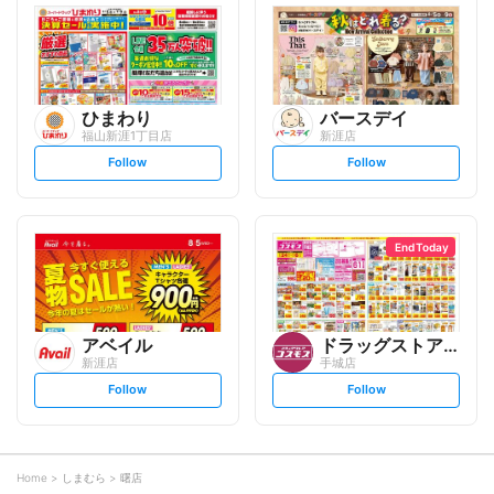
l
l
o
o
w
w
ひまわり
バースデイ
福山新涯1丁目店
新涯店
s
s
Follow
Follow
e
e
t
t
f
f
o
o
l
l
l
l
o
o
End Today
w
w
アベイル
ドラッグストアコスモス
新涯店
手城店
s
s
Follow
Follow
e
e
t
t
f
f
o
o
l
l
l
l
o
o
Home
しまむら
曙店
w
w