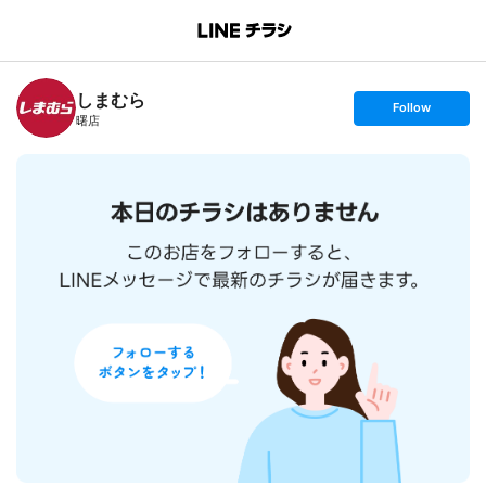
B
r
a
n
しまむら
c
s
Follow
h
e
曙店
T
t
o
f
p
o
l
l
o
w