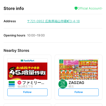
Store info
Official Account
Address
〒721-0952
広島県福山市曙町3-4-18
Opening hours
10:00~19:00
Nearby Stores
ファミリーマート
ZAGZAG
福山曙五丁目
曙店
s
s
Follow
Follow
e
e
t
t
f
f
o
o
l
l