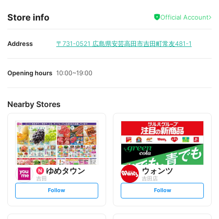
Store info
Official Account
Address
〒731-0521
広島県安芸高田市吉田町常友481-1
Opening hours
10:00~19:00
Nearby Stores
ゆめタウン
ウォンツ
吉田
吉田店
s
s
Follow
Follow
e
e
t
t
f
f
o
o
l
l