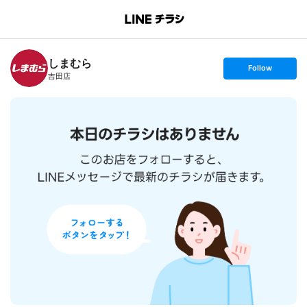
B
r
a
n
しまむら
c
s
Follow
h
e
吉田店
T
t
o
f
p
o
l
l
o
w