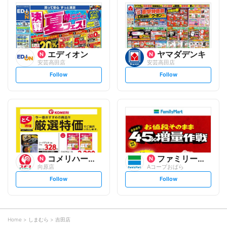
l
l
o
o
w
w
エディオン
ヤマダデンキ
安芸高田店
安芸高田店
s
s
Follow
Follow
e
e
t
t
f
f
o
o
l
l
l
l
o
o
w
w
コメリハード&グリーン
ファミリーマート
向原店
Aコープおばら
s
s
Follow
Follow
e
e
t
t
f
f
o
o
l
l
l
l
o
o
Home
しまむら
吉田店
w
w