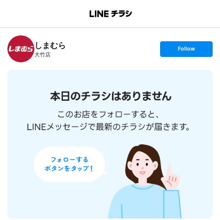
B
r
a
n
しまむら
c
s
Follow
h
e
大竹店
T
t
o
f
p
o
l
l
o
w