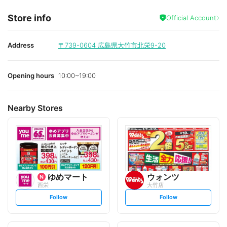
Store info
Official Account
Address
〒739-0604
広島県大竹市北栄9-20
Opening hours
10:00~19:00
Nearby Stores
ゆめマート
ウォンツ
西栄
大竹店
s
s
Follow
Follow
e
e
t
t
f
f
o
o
l
l