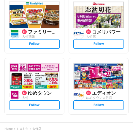
l
l
o
o
w
w
ファミリーマート
コメリパワー
大竹西栄
大竹店
s
s
Follow
Follow
e
e
t
t
f
f
o
o
l
l
l
l
o
o
w
w
ゆめタウン
エディオン
大竹
ゆめタウン大竹店
s
s
Follow
Follow
e
e
t
t
f
f
o
o
l
l
l
l
o
o
Home
しまむら
大竹店
w
w