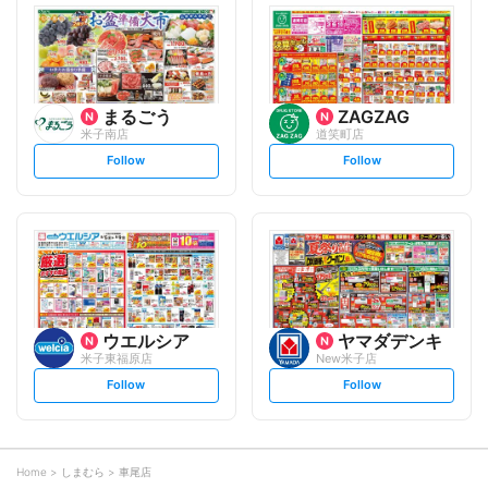
l
l
o
o
w
w
まるごう
ZAGZAG
米子南店
道笑町店
s
s
Follow
Follow
e
e
t
t
f
f
o
o
l
l
l
l
o
o
w
w
ウエルシア
ヤマダデンキ
米子東福原店
New米子店
s
s
Follow
Follow
e
e
t
t
f
f
o
o
l
l
l
l
o
o
Home
しまむら
車尾店
w
w