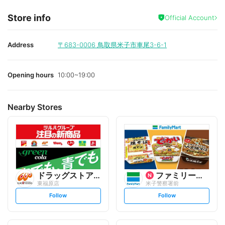
Store info
Official Account
Address
〒683-0006
鳥取県米子市車尾3-6-1
Opening hours
10:00~19:00
Nearby Stores
ドラッグストアウェルネス
ファミリーマート
東福原店
米子警察署前
s
s
Follow
Follow
e
e
t
t
f
f
o
o
l
l