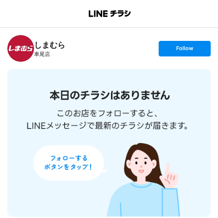
B
r
a
n
しまむら
c
s
Follow
h
e
車尾店
T
t
o
f
p
o
l
l
o
w