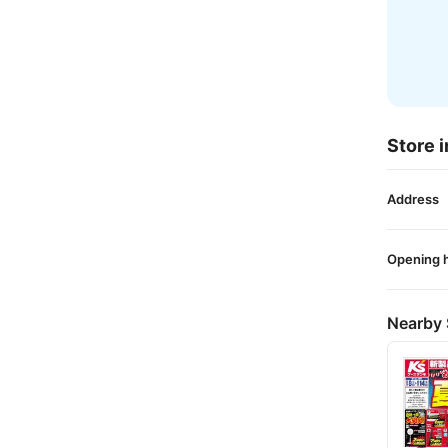
Store i
Address
Opening 
Nearby 