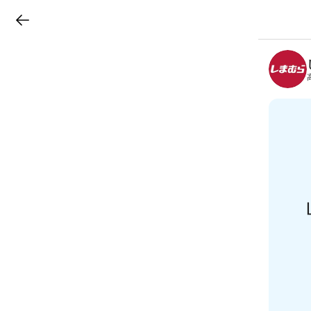
LINEチラシ
B
r
a
n
c
h
T
o
p