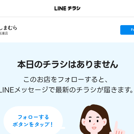
しまむら
s
F
e
高瀬店
t
f
o
l
l
o
w