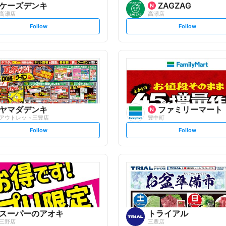
ケーズデンキ
ZAGZAG
高瀬店
高瀬店
s
s
Follow
Follow
e
e
t
t
f
f
o
o
l
l
l
l
o
o
w
w
ヤマダデンキ
ファミリーマート
アウトレット三豊店
豊中町
s
s
Follow
Follow
e
e
t
t
f
f
o
o
l
l
l
l
o
o
w
w
スーパーのアオキ
トライアル
三野店
三豊店