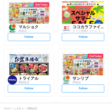
l
l
o
o
End Today
w
w
マルショク
ココカラファイン
床波店
クスリ岩崎チェーン メルクス宇部店
s
s
Follow
Follow
e
e
t
t
f
f
o
o
l
l
l
l
o
o
End Today
w
w
トライアル
サンリブ
東岐波店
阿知須
s
s
Follow
Follow
e
e
t
t
f
f
o
o
l
l
l
l
o
o
Home
しまむら
西岐波店
w
w