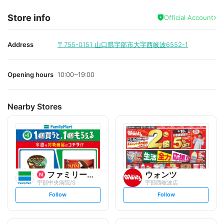
Store info
Official Account
Address
〒755-0151
山口県宇部市大字西岐波6552-1
Opening hours
10:00~19:00
Nearby Stores
ファミリーマート
ウォンツ
宇部中央病院/S
宇部西岐波店
s
s
Follow
Follow
e
e
t
t
f
f
o
o
l
l