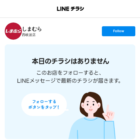
B
r
a
n
しまむら
c
s
Follow
h
e
西岐波店
T
t
o
f
p
o
l
l
o
w