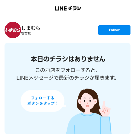
B
r
a
n
しまむら
c
s
Follow
h
e
安芸店
T
t
o
f
p
o
l
l
o
w