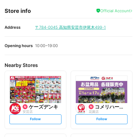
Store info
Official Account
Address
〒784-0045
高知県安芸市伊尾木499-1
Opening hours
10:00~19:00
Nearby Stores
ケーズデンキ
コメリハード&グリーン
安芸店
花園店
s
s
Follow
Follow
e
e
t
t
f
f
o
o
l
l