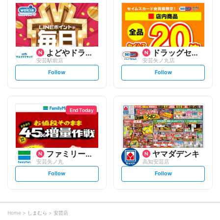
l
l
o
o
w
w
よどやドラッグ
ドラッグセイムス
安芸駅前店
安芸矢ノ丸店
s
s
Follow
Follow
e
e
t
t
f
f
o
o
l
l
l
l
o
o
End Today
w
w
ファミリーマート
ヤマダデンキ
安芸矢ノ丸
高知安芸店
s
s
Follow
Follow
e
e
t
t
f
f
o
o
l
l
l
l
o
o
Home
しまむら
安芸店
w
w