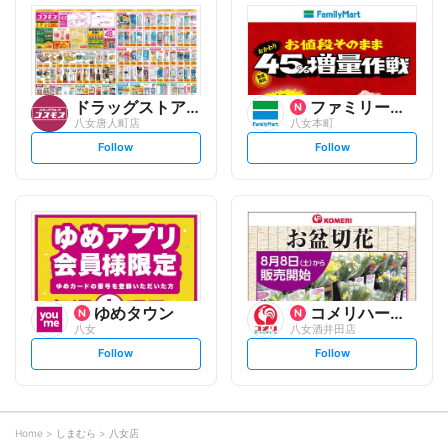
l
l
o
o
w
w
ドラッグストアコスモス
ファミリーマート
八女唐人町店
八女本町
s
s
Follow
Follow
e
e
t
t
f
f
o
o
l
l
l
l
o
o
w
w
ゆめタウン
コメリハード&グリーン
八女
八女酒井田店
s
s
Follow
Follow
e
e
t
t
f
f
o
o
l
l
l
l
o
o
Home
しまむら
八女店
w
w