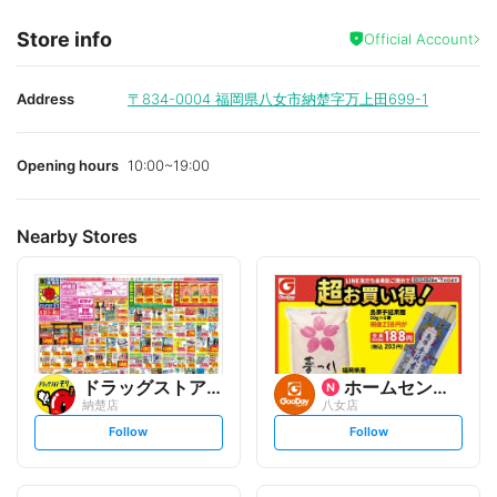
Store info
Official Account
Address
〒834-0004
福岡県八女市納楚字万上田699-1
Opening hours
10:00~19:00
Nearby Stores
ドラッグストアモリ
ホームセンター グッデイ
納楚店
八女店
s
s
Follow
Follow
e
e
t
t
f
f
o
o
l
l