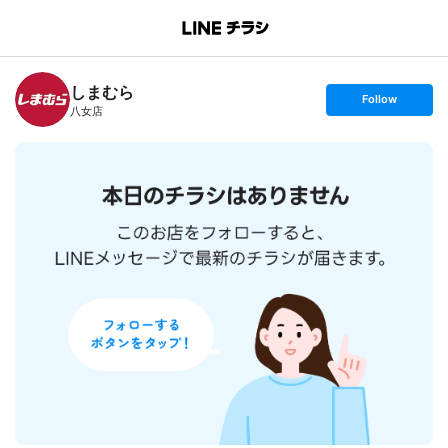
B
r
a
n
しまむら
c
s
Follow
h
e
八女店
T
t
o
f
p
o
l
l
o
w