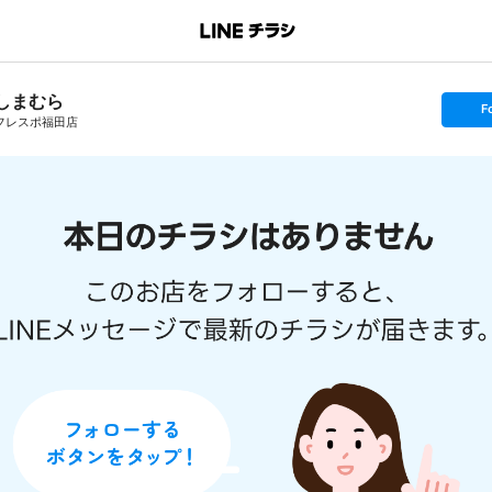
しまむら
s
F
e
フレスポ福田店
t
f
o
l
l
o
w