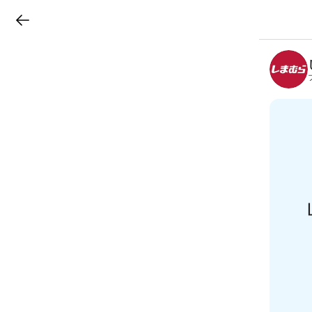
LINEチラシ
B
r
a
n
c
h
T
o
p