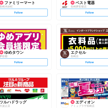
ファミリーマート
ベスト電器
長崎木鉢町
長崎夢彩都店
s
s
Follow
Follow
e
e
t
t
f
f
o
o
l
l
l
l
o
o
w
w
ゆめタウン
エクセル
夢彩都
長崎店
s
s
Follow
Follow
e
e
t
t
f
f
o
o
l
l
l
l
o
o
w
w
ツルハドラッグ
エディオン
大波止店
アミュプラザ長崎店