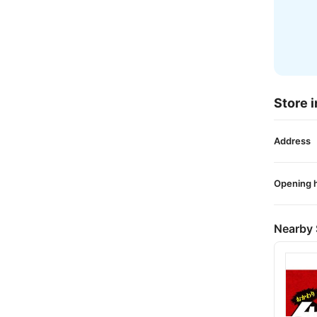
Store i
Address
Opening 
Nearby 