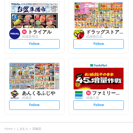
l
l
o
o
w
w
トライアル
ドラッグストアモリ
武雄富岡店
武雄朝日店
s
s
Follow
Follow
e
e
t
t
f
f
o
o
l
l
l
l
o
o
w
w
あんくるふじや
ファミリーマート
武雄店
武雄八並
s
s
Follow
Follow
e
e
t
t
f
f
o
o
l
l
l
l
o
o
Home
しまむら
武雄店
w
w