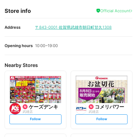
Store info
Official Account
Address
〒843-0001
佐賀県武雄市朝日町甘久1308
Opening hours
10:00~19:00
Nearby Stores
ケーズデンキ
コメリパワー
武雄店
武雄店
s
s
Follow
Follow
e
e
t
t
f
f
o
o
l
l