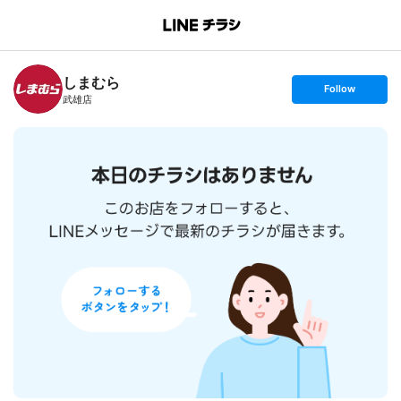
B
r
a
n
しまむら
c
s
Follow
h
e
武雄店
T
t
o
f
p
o
l
l
o
w