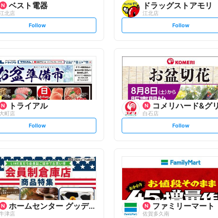
ベスト電器
ドラッグストアモリ
江北店
江北店
s
s
Follow
Follow
e
e
t
t
f
f
o
o
l
l
l
l
o
o
w
w
トライアル
コメリハード&グ
大町店
白石店
s
s
Follow
Follow
e
e
t
t
f
f
o
o
l
l
l
l
o
o
w
w
ホームセンター グッデイ
ファミリーマート
牛津店
佐賀多久南