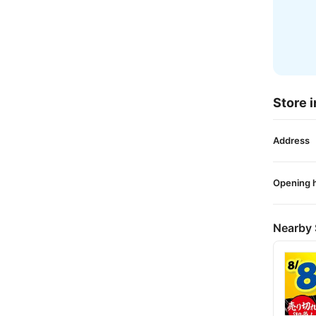
Store i
Address
Opening 
Nearby 