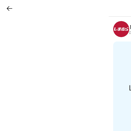
LINEチラシ
B
r
a
n
c
h
T
o
p