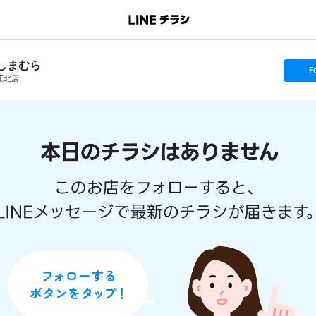
しまむら
s
F
e
江北店
t
f
o
l
l
o
w