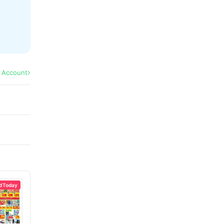
l Account
d Today