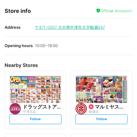
Store info
Official Account
Address
〒871-0007
大分県中津市大字蛎瀬847
Opening hours
10:00~19:00
Nearby Stores
ドラッグストアコスモス
マルミヤストア
中津北店
蛎瀬店
s
s
Follow
Follow
e
e
t
t
f
f
o
o
l
l