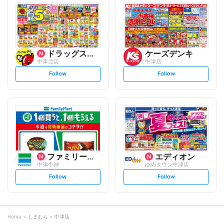
l
l
o
o
w
w
ドラッグストアモリ
ケーズデンキ
中津北店
中津店
s
s
Follow
Follow
e
e
t
t
f
f
o
o
l
l
l
l
o
o
w
w
ファミリーマート
エディオン
中津牛神
ゆめタウン中津店
s
s
Follow
Follow
e
e
t
t
f
f
o
o
l
l
l
l
o
o
Home
しまむら
中津店
w
w