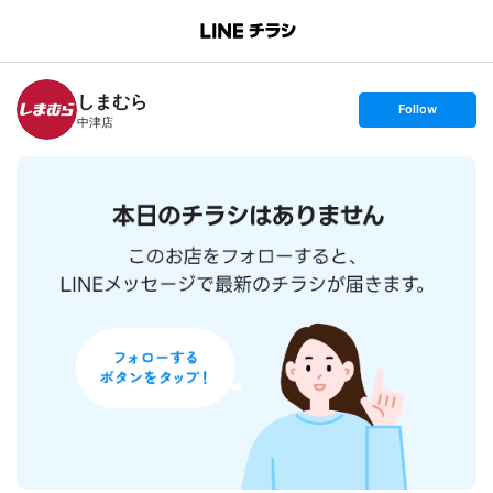
B
r
a
n
しまむら
c
s
Follow
h
e
中津店
T
t
o
f
p
o
l
l
o
w