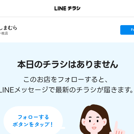
しまむら
s
F
e
一枝店
t
f
o
l
l
o
w