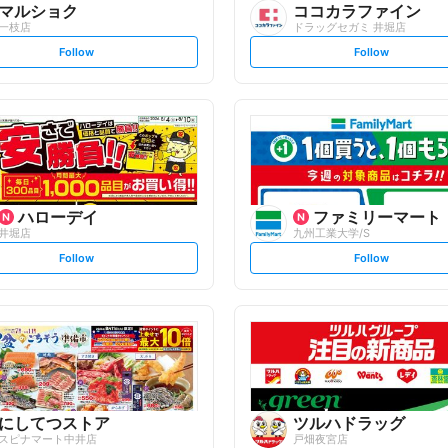
マルショク
ココカラファイン
一枝店
ドラッグセガミ 井堀店
s
s
Follow
Follow
e
e
t
t
f
f
o
o
l
l
l
l
o
o
w
w
ハローデイ
ファミリーマート
井堀店
九州工業大学/S
s
s
Follow
Follow
e
e
t
t
f
f
o
o
l
l
l
l
o
o
w
w
にしてつストア
ツルハドラッグ
スピナマート中井店
戸畑夜宮店