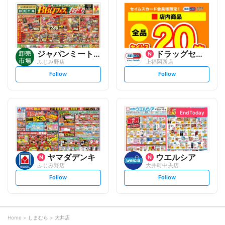
l
l
o
o
w
w
ジャパンミート卸売市場
ドラッグセイムス
ふじみ野店
上福岡西店
s
s
Follow
Follow
e
e
t
t
f
f
o
o
l
l
l
l
o
o
End Today
w
w
ヤマダデンキ
ウエルシア
ふじみ野店
大井町中央店
s
s
Follow
Follow
e
e
t
t
f
f
o
o
l
l
l
l
o
o
Home
しまむら
大井店
w
w