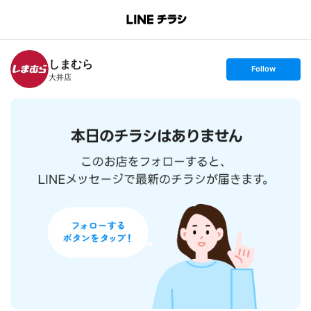
B
r
a
n
しまむら
c
s
Follow
h
e
大井店
T
t
o
f
p
o
l
l
o
w