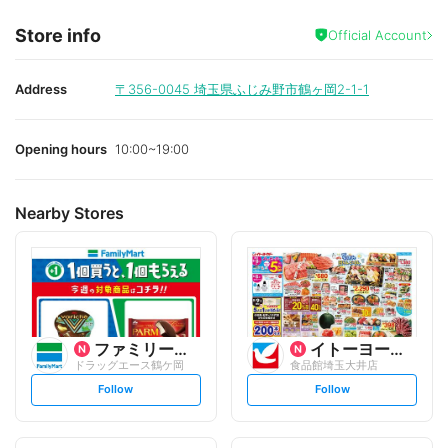
Store info
Official Account
Address
〒356-0045
埼玉県ふじみ野市鶴ヶ岡2-1-1
Opening hours
10:00~19:00
Nearby Stores
ファミリーマート
イトーヨーカ堂
ドラッグエース鶴ケ岡
食品館埼玉大井店
s
s
Follow
Follow
e
e
t
t
f
f
o
o
l
l