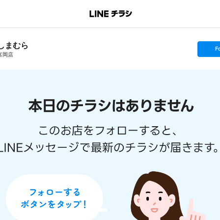
しまむら
s
F
e
富岡店
t
f
o
l
l
o
w