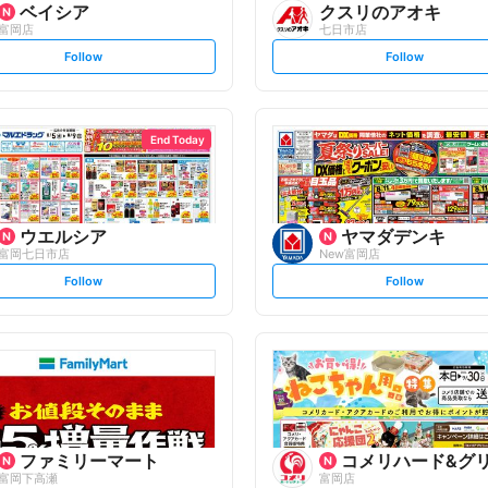
ベイシア
クスリのアオキ
富岡店
七日市店
s
s
Follow
Follow
e
e
t
t
f
f
o
o
l
l
l
l
o
o
End Today
w
w
ウエルシア
ヤマダデンキ
富岡七日市店
New富岡店
s
s
Follow
Follow
e
e
t
t
f
f
o
o
l
l
l
l
o
o
w
w
ファミリーマート
コメリハード&グ
富岡下高瀬
富岡店