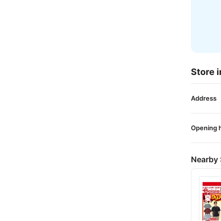
Store i
Address
Opening 
Nearby 