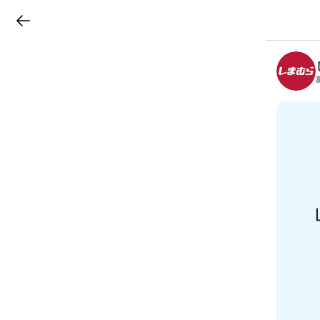
LINEチラシ
B
r
a
n
c
h
T
o
p