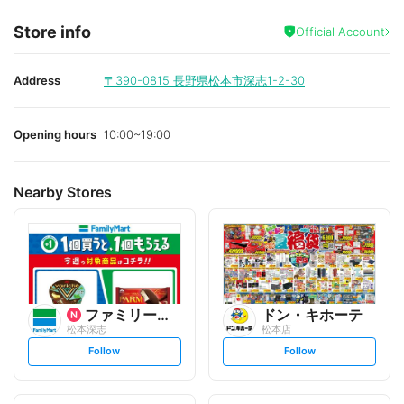
Store info
Official Account
Address
〒390-0815
長野県松本市深志1-2-30
Opening hours
10:00~19:00
Nearby Stores
ファミリーマート
ドン・キホーテ
松本深志
松本店
s
s
Follow
Follow
e
e
t
t
f
f
o
o
l
l