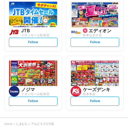
l
l
o
o
w
w
JTB
エディオン
イオンモール松本店
松本なぎさ店
s
s
Follow
Follow
e
e
t
t
f
f
o
o
l
l
l
l
o
o
w
w
ノジマ
ケーズデンキ
イオンモール松本店
松本本店
s
s
Follow
Follow
e
e
t
t
f
f
o
o
l
l
l
l
o
o
Home
しまむら
アルピコプラザ店
w
w