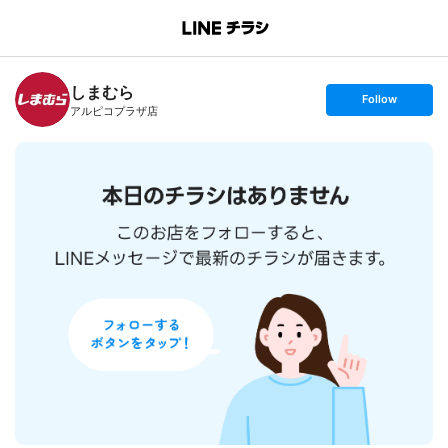
B
r
a
n
しまむら
c
s
Follow
h
e
アルピコプラザ店
T
t
o
f
p
o
l
l
o
w