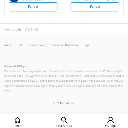
s
s
Follow
Follow
e
e
t
t
f
f
o
o
l
l
l
l
o
o
Home
JTB
JTB福井店
w
w
Notice
Help
Privacy Policy
Terms and Conditions
Login
Prices in LINE Flyer
Prices in LINE Flyer may appear with tax included or both included and excluded. Products eligible
for reduced tax (8%) will have an asterisk (＊) next to their price. Some products have prices that in
clude trailing digits below ¥1. These prices may be truncated in LINE Flyer but could still affect you
r total if you purchase multiple items. Please check with the store in question for more detailed pric
e info.
©
LY Corporation
Home
Find Stores
My Page