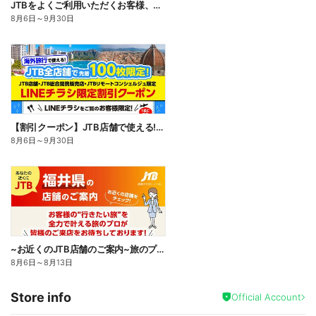
JTBをよくご利用いただくお客様、旅行がお好きなお客様に特におすすめのカード。入会キャンペーン実施中
8月6日
～
9月30日
【割引クーポン】JTB店舗で使える!LINEチラシをご覧のお客様限定のお得な海外割引クーポン配布中♪
8月6日
～
9月30日
~お近くのJTB店舗のご案内~旅のプロがお客様の行きたい旅を叶えます!ご来店お待ちしております
8月6日
～
8月13日
Store info
Official Account