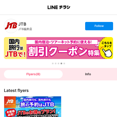
B
r
a
n
JTB
c
s
Follow
h
e
JTB福井店
T
t
o
f
p
o
l
l
o
w
Flyers
(
8
)
Info
Latest flyers