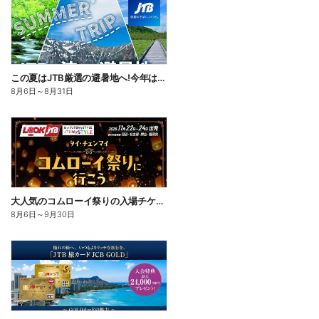
この夏はJTB厳選の避暑地へ!今年は、旅の目的地に「涼しさ」を選んでみませんか。割引クーポンもご用意
8月6日
～
8月31日
大人気のコムローイ祭りの入場チケット&指定ホテルから会場までの送迎付きのツアーをご用意しました。
8月6日
～
9月30日