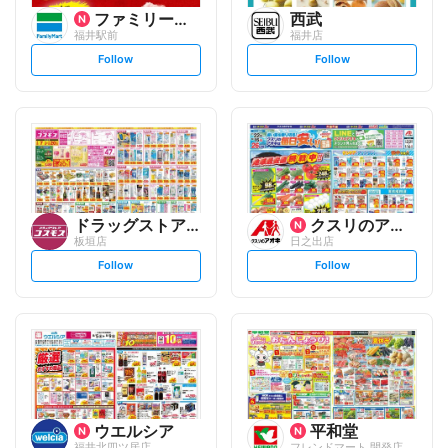
ファミリーマート
西武
福井駅前
福井店
s
s
Follow
Follow
e
e
t
t
f
f
o
o
l
l
l
l
o
o
w
w
ドラッグストアコスモス
クスリのアオキ
板垣店
日之出店
s
s
Follow
Follow
e
e
t
t
f
f
o
o
l
l
l
l
o
o
w
w
ウエルシア
平和堂
福井北四ツ居店
フレンドマート 開発店