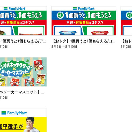
【おトク】1個買うと1個もらえる/アイス
【おトク】1個買うと1個もらえる/ヨーグルト
【おト
月10日
8月3日
～
8月10日
8月3日
【サンリオ×メーカーマスコット】オリジナルグッズ貰える!
月10日