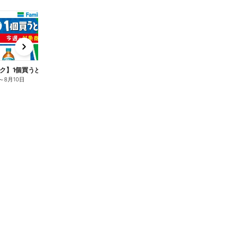
t
x
e
n
ク】1個買うと1個もらえる/麦茶
～
8月10日