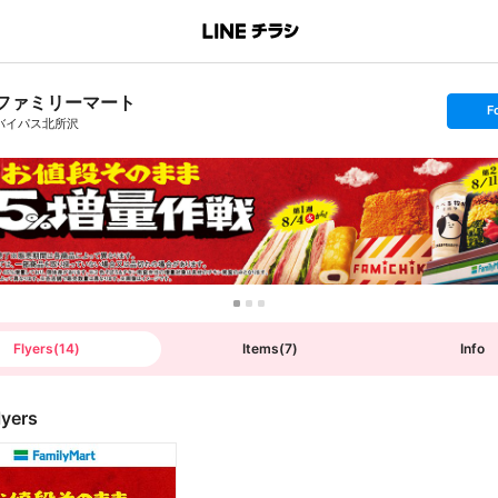
ファミリーマート
s
F
e
バイパス北所沢
t
f
o
l
l
o
w
Flyers
(
14
)
Items
(
7
)
Info
lyers