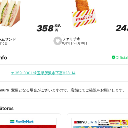
a
v
o
r
i
t
24
24
358
358
e
税込
税込
円
円
ファミチキ
ハムサンド
s
8月3日
〜
8月10日
月10日
e
t
f
nfo
a
Officia
v
o
r
i
〒359-0001
埼玉県所沢市下富828-14
t
e
hours
変更となる場合がございますので、店舗にてご確認をお願いします。
Stores