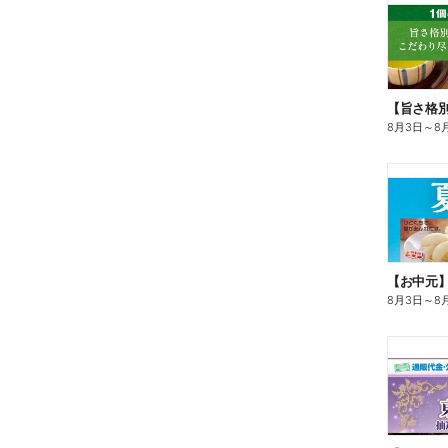
8月3日
～
8
【お中元
8月3日
～
8