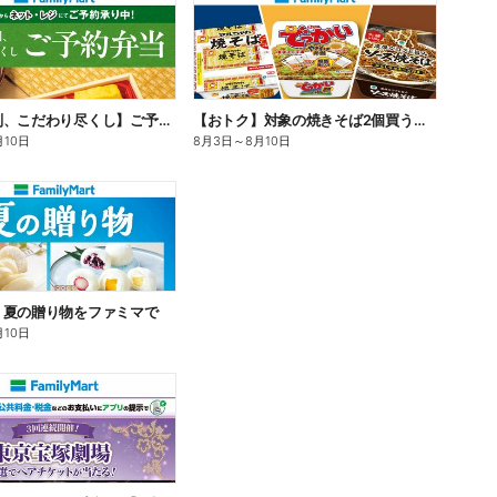
【旨さ格別、こだわり尽くし】ご予約弁当
【おトク】対象の焼きそば2個買うと100円引き!
月10日
8月3日
～
8月10日
】夏の贈り物をファミマで
月10日