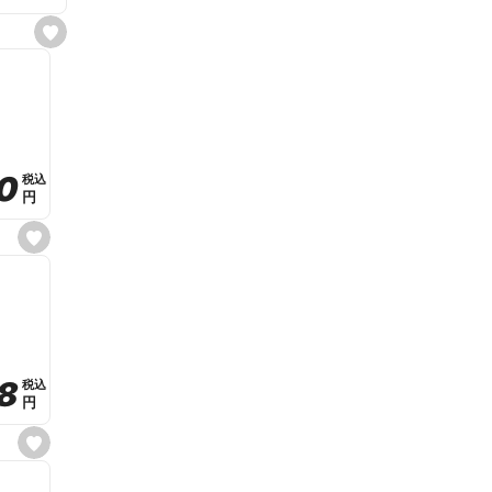
s
e
t
f
a
v
o
r
i
t
0
0
税込
税込
e
円
円
s
e
t
f
a
v
o
r
i
t
8
8
e
税込
税込
円
円
s
e
t
f