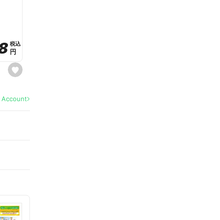
a
v
o
r
i
t
8
8
e
税込
税込
円
円
s
e
t
f
a
l Account
v
o
r
i
t
e