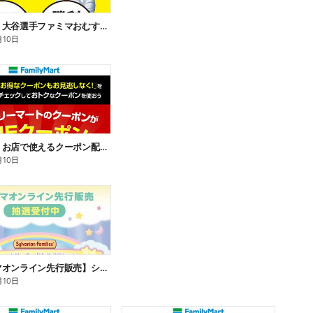
【おトク】大谷選手ファミマおむすび割
月10日
【おトク】お店で使えるクーポン配信中
月10日
【ファミマオンライン先行販売】シルバニアファミリー
月10日