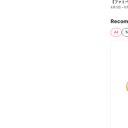
8月3日
～
8
Recom
All
T