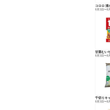
コロロ 清
8月3日
〜
8
甘栗むい
8月3日
〜
8
千切りキ
8月3日
〜
8