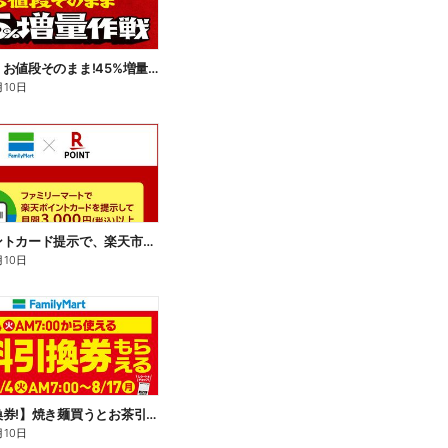
【おトク】お値段そのまま!45%増量作戦!
月10日
楽天ポイントカード提示で、楽天市場でのお買い物がおトクに!
月10日
【無料引換券!】焼き麺買うとお茶引換券貰える!
月10日