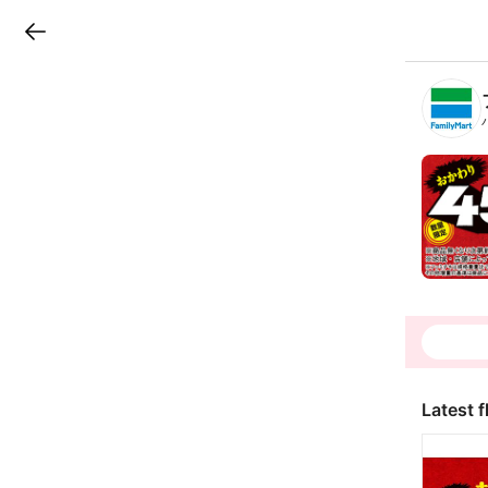
LINEチラシ
B
r
a
n
c
h
T
o
p
Latest f