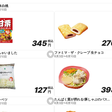
水白桃
月10日
27
27
345
345
税込
税込
円
円
ファミマ・ザ・クレープ 生チョコ
ちゃいました
s
8月3日
〜
8月10日
月10日
e
t
f
a
v
o
r
i
t
39
39
127
127
e
税込
税込
円
円
たんぱく質が摂れる!豚しゃぶのパスタサラダ
ャベツ
s
8月3日
〜
8月10日
月10日
e
t
f