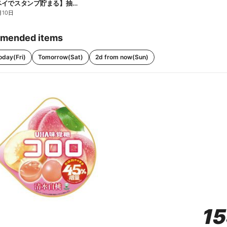
【ファミペイでスタンプ貯まる】抽選でペアチケットが当たる!
月10日
mended items
oday(Fri)
Tomorrow(Sat)
2d from now(Sun)
1
1