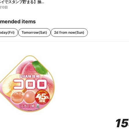
【ファミペイでスタンプ貯まる】抽選でペアチケットが当たる!
月10日
mended items
oday(Fri)
Tomorrow(Sat)
2d from now(Sun)
1
1