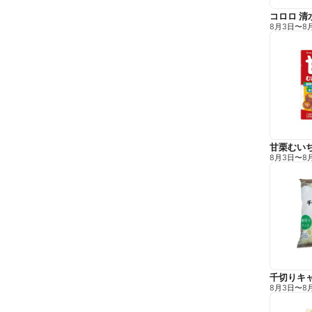
コロロ 清
8月3日
〜
8
甘栗むい
8月3日
〜
8
千切りキ
8月3日
〜
8