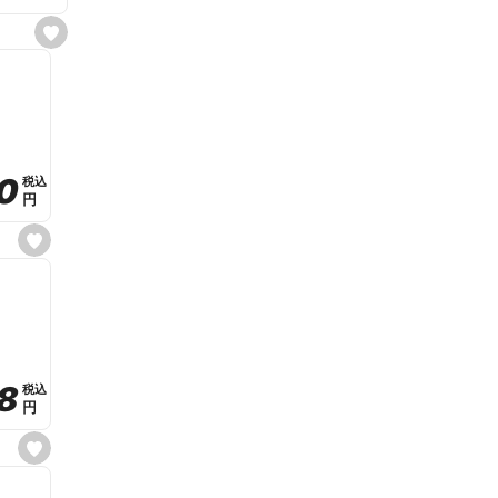
s
e
t
f
a
v
o
r
i
t
0
0
税込
税込
e
円
円
s
e
t
f
a
v
o
r
i
t
8
8
e
税込
税込
円
円
s
e
t
f