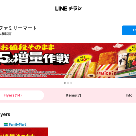
ファミリーマート
s
F
e
大和駅南
t
f
o
l
l
o
w
Flyers
(
14
)
Items
(
7
)
Info
lyers