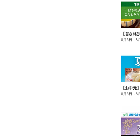
8月3日
～
8
【お中元
8月3日
～
8