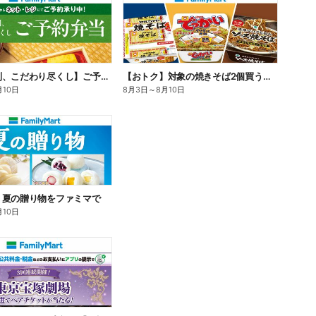
【旨さ格別、こだわり尽くし】ご予約弁当
【おトク】対象の焼きそば2個買うと100円引き!
月10日
8月3日
～
8月10日
】夏の贈り物をファミマで
月10日