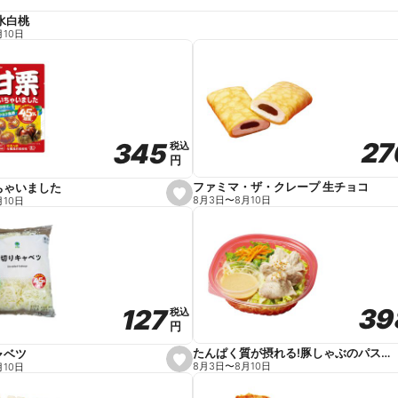
水白桃
月10日
27
27
345
345
税込
税込
円
円
ファミマ・ザ・クレープ 生チョコ
ちゃいました
s
8月3日
〜
8月10日
月10日
e
t
f
a
v
o
r
i
t
39
39
127
127
e
税込
税込
円
円
たんぱく質が摂れる!豚しゃぶのパスタサラダ
ャベツ
s
8月3日
〜
8月10日
月10日
e
t
f