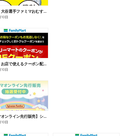
【おトク】大谷選手ファミマおむすび割
月10日
【おトク】お店で使えるクーポン配信中
月10日
【ファミマオンライン先行販売】シルバニアファミリー
月10日