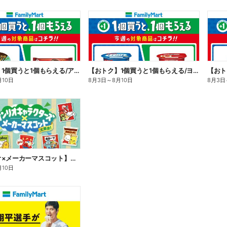
【おトク】1個買うと1個もらえる/アイス
【おトク】1個買うと1個もらえる/ヨーグルト
【おト
月10日
8月3日
～
8月10日
8月3日
【サンリオ×メーカーマスコット】オリジナルグッズ貰える!
月10日