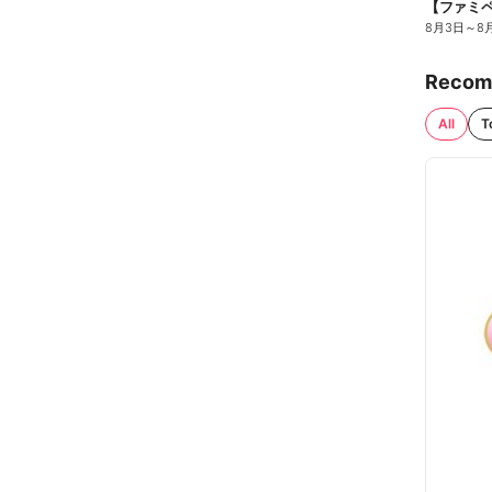
8月3日
～
8
Recom
All
T