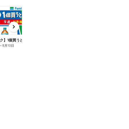
t
x
e
n
ク】1個買うと1個もらえる/麦茶
～
8月10日