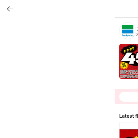
LINEチラシ
B
r
a
n
c
h
T
o
p
Latest f