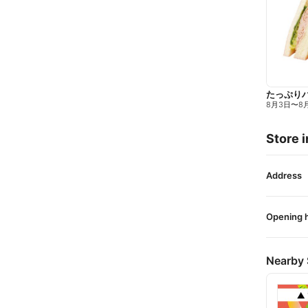
たっぷり
8月3日
〜
8
Store i
Address
Opening 
Nearby 