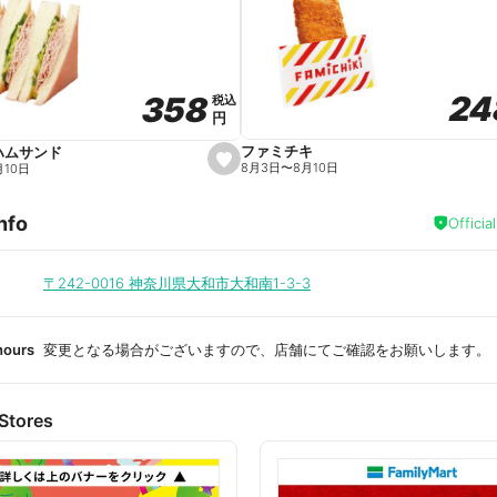
a
v
o
r
i
t
24
24
358
358
e
税込
税込
円
円
ファミチキ
ハムサンド
s
8月3日
〜
8月10日
月10日
e
t
f
nfo
a
Officia
v
o
r
i
〒242-0016
神奈川県大和市大和南1-3-3
t
e
hours
変更となる場合がございますので、店舗にてご確認をお願いします。
Stores