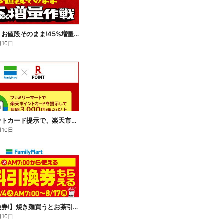
【おトク】お値段そのまま!45%増量作戦!
月10日
楽天ポイントカード提示で、楽天市場でのお買い物がおトクに!
月10日
【無料引換券!】焼き麺買うとお茶引換券貰える!
月10日