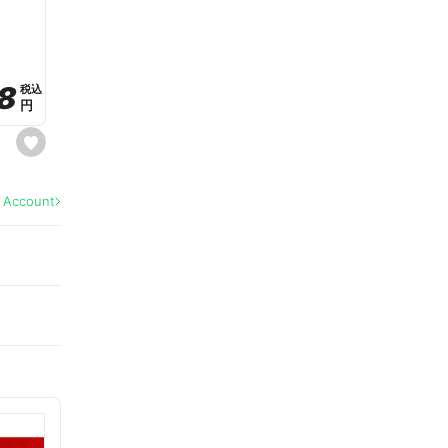
a
v
o
r
i
t
8
8
e
税込
税込
円
円
s
e
t
f
a
l Account
v
o
r
i
t
e