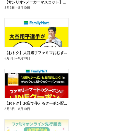
【サンリオ×メーカーマスコット】オリジナルグッズ貰える!
8月3日
～
8月10日
【おトク】大谷選手ファミマおむすび割
8月3日
～
8月10日
【おトク】お店で使えるクーポン配信中
8月3日
～
8月10日