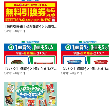
【無料引換券!】焼き麺買うとお茶引換券貰える!
8月3日
～
8月10日
【おトク】1個買うと1個もらえる/アイス
8月3日
～
8月10日
8月3日
～
8月10日