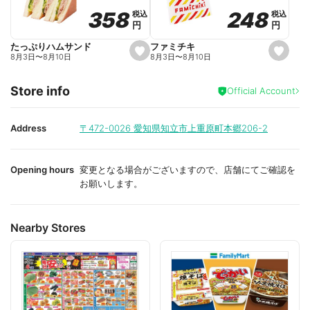
o
o
248
248
358
358
税込
税込
税込
税込
r
r
円
円
円
円
i
i
t
t
e
e
ファミチキ
たっぷりハムサンド
s
s
8月3日
〜
8月10日
8月3日
〜
8月10日
e
e
t
t
f
f
Store info
a
a
Official Account
v
v
o
o
r
r
i
i
Address
〒472-0026
愛知県知立市上重原町本郷206-2
t
t
e
e
Opening hours
変更となる場合がございますので、店舗にてご確認を
お願いします。
Nearby Stores