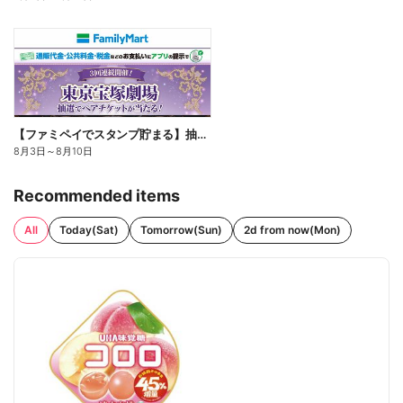
【ファミペイでスタンプ貯まる】抽選でペアチケットが当たる!
8月3日
～
8月10日
Recommended items
All
Today(Sat)
Tomorrow(Sun)
2d from now(Mon)