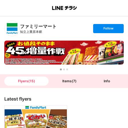
B
r
a
n
ファミリーマート
c
s
Follow
h
e
知立上重原本郷
T
t
o
f
p
o
l
l
o
w
Flyers
(
15
)
Items
(
7
)
Info
Latest flyers