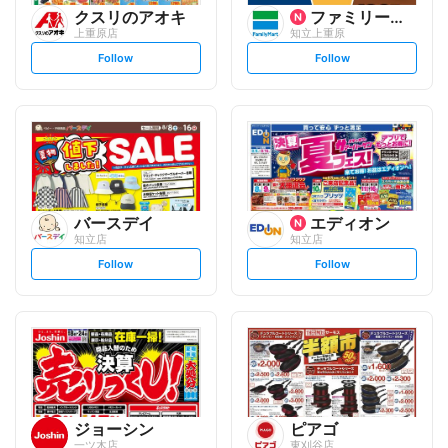
クスリのアオキ
ファミリーマート
上重原店
知立上重原
s
s
Follow
Follow
e
e
t
t
f
f
o
o
l
l
l
l
o
o
w
w
バースデイ
エディオン
知立店
知立店
s
s
Follow
Follow
e
e
t
t
f
f
o
o
l
l
l
l
o
o
w
w
ジョーシン
ピアゴ
一ツ木店
東刈谷店