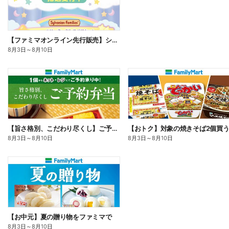
【ファミマオンライン先行販売】シルバニアファミリー
8月3日
～
8月10日
【旨さ格別、こだわり尽くし】ご予約弁当
8月3日
～
8月10日
8月3日
～
8月10日
【お中元】夏の贈り物をファミマで
8月3日
～
8月10日