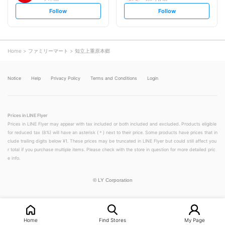
s
s
Follow
Follow
e
e
t
t
f
f
o
o
l
l
l
l
o
o
Home
ファミリーマート
知立上重原本郷
w
w
Notice
Help
Privacy Policy
Terms and Conditions
Login
Prices in LINE Flyer
Prices in LINE Flyer may appear with tax included or both included and excluded. Products eligible
for reduced tax (8%) will have an asterisk (＊) next to their price. Some products have prices that in
clude trailing digits below ¥1. These prices may be truncated in LINE Flyer but could still affect you
r total if you purchase multiple items. Please check with the store in question for more detailed pric
e info.
©
LY Corporation
Home
Find Stores
My Page