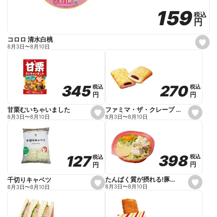
159
159
税込
税込
円
円
コロロ 清水白桃
s
8月3日
〜
8月10日
e
t
f
a
v
o
270
270
345
345
税込
税込
税込
税込
r
円
円
円
円
i
t
e
ファミマ・ザ・クレープ 生チョコ
甘栗むいちゃいました
s
s
8月3日
〜
8月10日
8月3日
〜
8月10日
e
e
t
t
f
f
a
a
v
v
o
o
398
398
127
127
税込
税込
税込
税込
r
r
円
円
円
円
i
i
t
t
e
e
たんぱく質が摂れる!豚しゃぶのパスタサラダ
千切りキャベツ
s
s
8月3日
〜
8月10日
8月3日
〜
8月10日
e
e
t
t
f
f
a
a
v
v