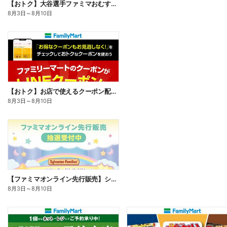
【おトク】大谷選手ファミマおむすび割
8月3日
～
8月10日
【おトク】お店で使えるクーポン配信中
8月3日
～
8月10日
【ファミマオンライン先行販売】シルバニアファミリー
8月3日
～
8月10日