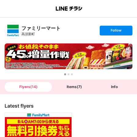
B
r
a
n
ファミリーマート
c
s
Follow
h
e
高須新町
T
t
o
f
p
o
l
l
o
w
Flyers
(
14
)
Items
(
7
)
Info
Latest flyers