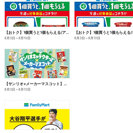
【おトク】1個買うと1個もらえる/アイス
8月3日
～
8月10日
8月3日
～
8月10日
【サンリオ×メーカーマスコット】オリジナルグッズ貰える!
8月3日
～
8月10日