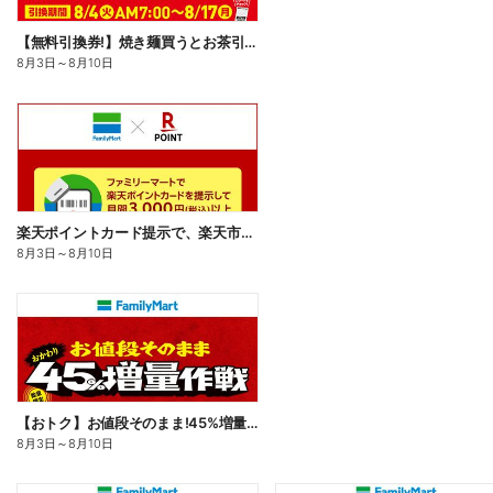
【無料引換券!】焼き麺買うとお茶引換券貰える!
8月3日
～
8月10日
楽天ポイントカード提示で、楽天市場でのお買い物がおトクに!
8月3日
～
8月10日
【おトク】お値段そのまま!45%増量作戦!
8月3日
～
8月10日