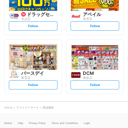
ドラッグセイムス
アベイル
高須店
東雲店
s
s
Follow
Follow
e
e
t
t
f
f
o
o
l
l
l
l
o
o
w
w
バースデイ
DCM
東雲店
御座店
s
s
Follow
Follow
e
e
t
t
f
f
o
o
l
l
l
l
o
o
Home
ファミリーマート
高須新町
w
w
Notice
Help
Privacy Policy
Terms and Conditions
Login