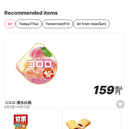
Recommended items
All
Today(Thu)
Tomorrow(Fri)
2d from now(Sat)
159
159
税込
税込
円
円
コロロ 清水白桃
s
8月3日
〜
8月10日
e
t
f
a
v
o