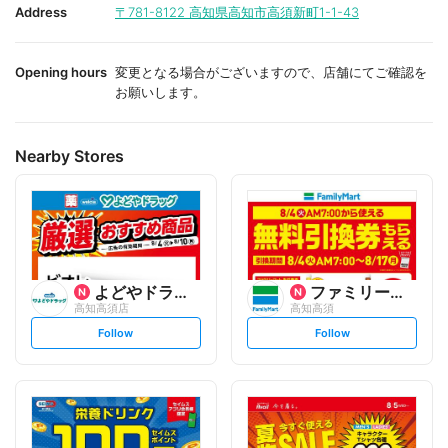
i
i
Address
〒781-8122
高知県高知市高須新町1-1-43
t
t
e
e
Opening hours
変更となる場合がございますので、店舗にてご確認を
お願いします。
Nearby Stores
よどやドラッグ
ファミリーマート
高知高須店
高知高須
s
s
Follow
Follow
e
e
t
t
f
f
o
o
l
l
l
l
o
o
w
w