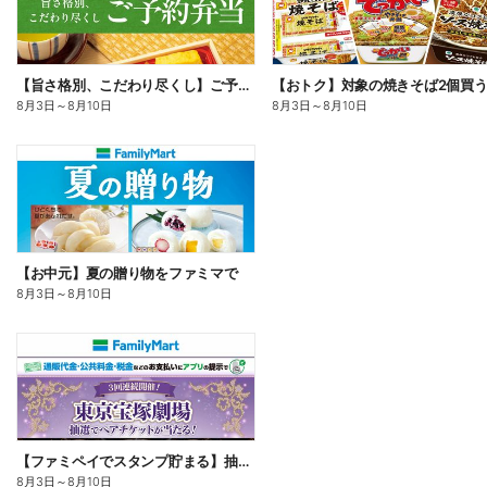
【旨さ格別、こだわり尽くし】ご予約弁当
8月3日
～
8月10日
8月3日
～
8月10日
【お中元】夏の贈り物をファミマで
8月3日
～
8月10日
【ファミペイでスタンプ貯まる】抽選でペアチケットが当たる!
8月3日
～
8月10日