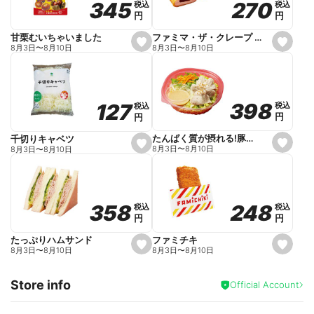
270
270
345
345
税込
税込
税込
税込
r
円
円
円
円
i
t
e
ファミマ・ザ・クレープ 生チョコ
甘栗むいちゃいました
s
s
8月3日
〜
8月10日
8月3日
〜
8月10日
e
e
t
t
f
f
a
a
v
v
o
o
398
398
127
127
税込
税込
税込
税込
r
r
円
円
円
円
i
i
t
t
e
e
たんぱく質が摂れる!豚しゃぶのパスタサラダ
千切りキャベツ
s
s
8月3日
〜
8月10日
8月3日
〜
8月10日
e
e
t
t
f
f
a
a
v
v
o
o
248
248
358
358
税込
税込
税込
税込
r
r
円
円
円
円
i
i
t
t
e
e
ファミチキ
たっぷりハムサンド
s
s
8月3日
〜
8月10日
8月3日
〜
8月10日
e
e
t
t
f
f
Store info
a
a
Official Account
v
v
o
o
r
r