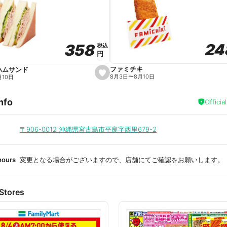
a
v
o
r
i
t
24
24
358
358
e
税込
税込
円
円
ファミチキ
ハムサンド
s
8月3日
〜
8月10日
月10日
e
t
f
nfo
a
Officia
v
o
r
i
〒906-0012
沖縄県宮古島市平良字西里679-2
t
e
hours
変更となる場合がございますので、店舗にてご確認をお願いします。
Stores