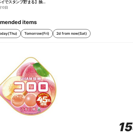
【ファミペイでスタンプ貯まる】抽選でペアチケットが当たる!
月10日
mended items
oday(Thu)
Tomorrow(Fri)
2d from now(Sat)
1
1