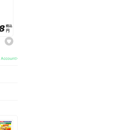
a
v
o
r
i
t
8
8
e
税込
税込
円
円
s
e
t
f
a
l Account
v
o
r
i
t
e