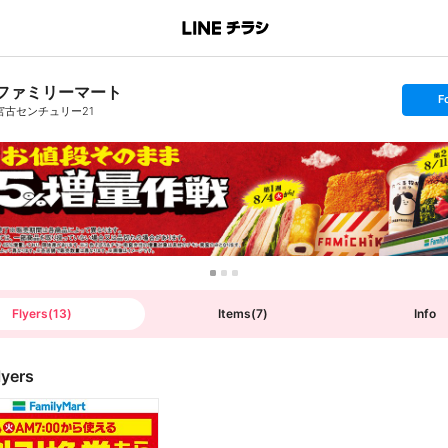
ファミリーマート
s
F
e
宮古センチュリー21
t
f
o
l
l
o
w
Flyers
(
13
)
Items
(
7
)
Info
lyers