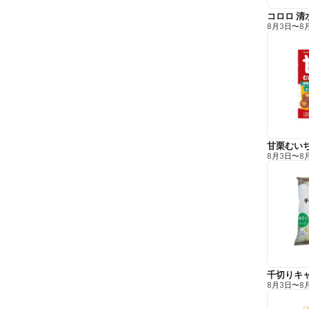
コロロ 清
8月3日
〜
8
甘栗むい
8月3日
〜
8
千切りキ
8月3日
〜
8