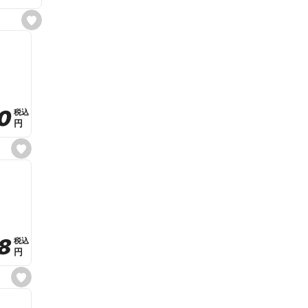
s
e
t
f
a
v
o
r
i
t
0
0
税込
税込
e
円
円
s
e
t
f
a
v
o
r
i
t
8
8
e
税込
税込
円
円
s
e
t
f