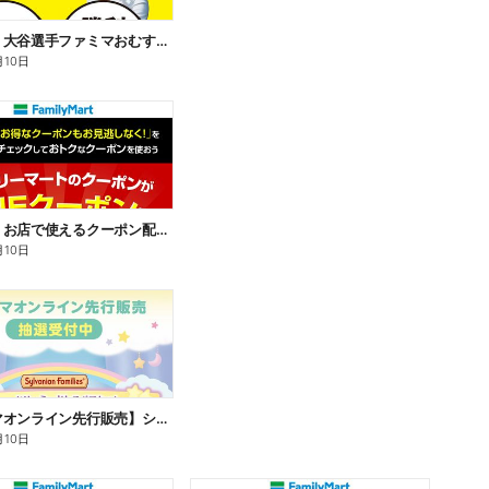
【おトク】大谷選手ファミマおむすび割
月10日
【おトク】お店で使えるクーポン配信中
月10日
【ファミマオンライン先行販売】シルバニアファミリー
月10日