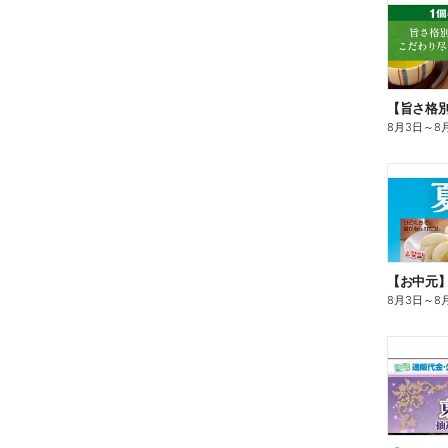
8月3日
～
8
【お中元
8月3日
～
8