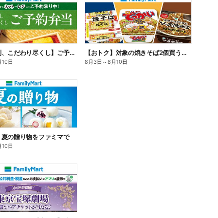
【旨さ格別、こだわり尽くし】ご予約弁当
【おトク】対象の焼きそば2個買うと100円引き!
月10日
8月3日
～
8月10日
】夏の贈り物をファミマで
月10日