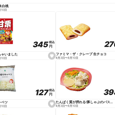
水白桃
月10日
27
27
345
345
税込
税込
円
円
ファミマ・ザ・クレープ 生チョコ
ちゃいました
s
8月3日
〜
8月10日
月10日
e
t
f
a
v
o
r
i
t
39
39
127
127
e
税込
税込
円
円
たんぱく質が摂れる!豚しゃぶのパスタサラダ
ャベツ
s
8月3日
〜
8月10日
月10日
e
t
f