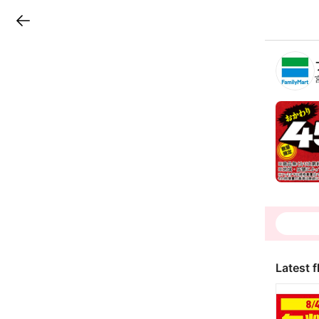
LINEチラシ
B
r
a
n
c
h
T
o
p
Latest f