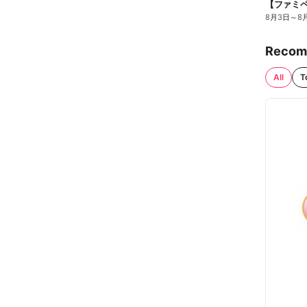
8月3日
～
8
Recom
All
T