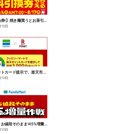
【無料引換券!】焼き麺買うとお茶引換券貰える!
月10日
楽天ポイントカード提示で、楽天市場でのお買い物がおトクに!
月10日
【おトク】お値段そのまま!45%増量作戦!
月10日