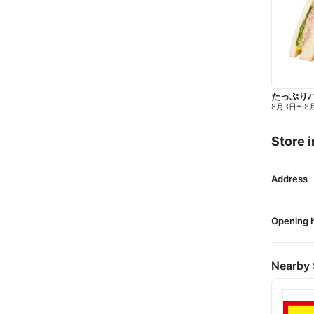
たっぷり
8月3日
〜
8
Store i
Address
Opening 
Nearby 