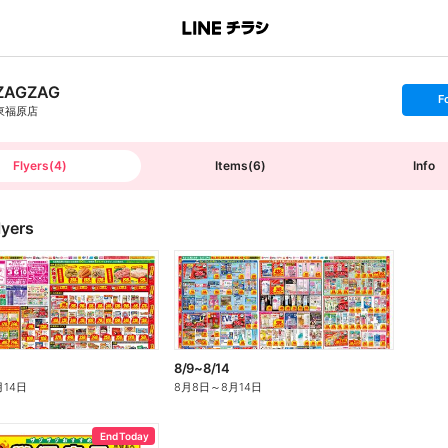
ZAGZAG
s
F
e
東福原店
t
f
o
l
l
Flyers
(
4
)
Items
(
6
)
Info
o
w
lyers
8/9~8/14
月14日
8月8日
～
8月14日
End Today