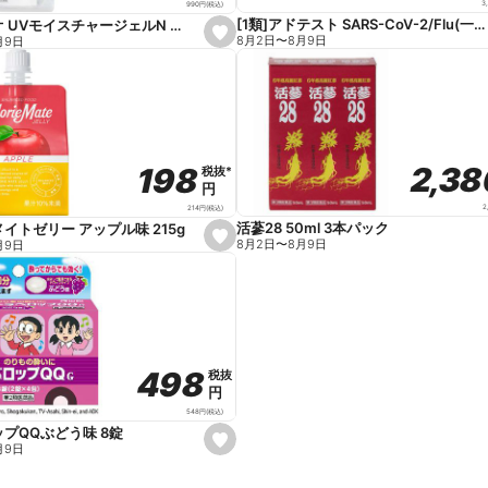
3
990
円
(税込)
[1類]アドテスト SARS-CoV-2/Flu(一般用)
ベルディオ UVモイスチャージェルN 80g
s
8月2日
〜
8月9日
月9日
e
t
f
a
v
o
r
i
t
2,3
2,3
198
198
税抜
税抜
*
*
e
円
円
2
214
円
(税込)
活蔘28 50ml 3本パック
イトゼリー アップル味 215g
s
8月2日
〜
8月9日
月9日
e
t
f
a
v
o
r
i
t
498
498
税抜
税抜
e
円
円
548
円
(税込)
プQQぶどう味 8錠
s
月9日
e
t
f