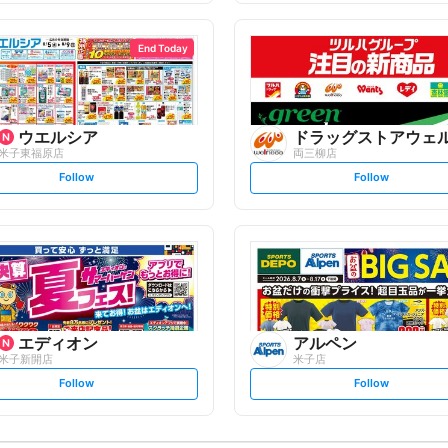
f
f
o
o
l
l
l
l
o
o
End Today
w
w
ウエルシア
ドラッグストアウェ
米子東福原店
両三柳店
s
s
Follow
Follow
e
e
t
t
f
f
o
o
l
l
l
l
o
o
w
w
エディオン
アルペン
米子新開店
米子店
s
s
Follow
Follow
e
e
t
t
f
f
o
o
l
l