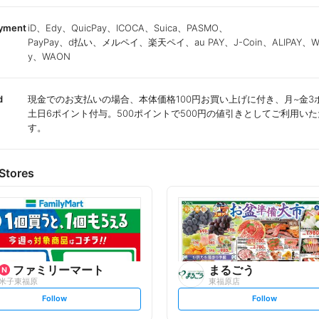
ayment
iD、Edy、QuicPay、ICOCA、Suica、PASMO、
PayPay、d払い、メルペイ、楽天ペイ、au PAY、J-Coin、ALIPAY、We
y、WAON
d
現金でのお支払いの場合、本体価格100円お買い上げに付き、月~金3
土日6ポイント付与。500ポイントで500円の値引きとしてご利用い
す。
Stores
ファミリーマート
まるごう
米子東福原
東福原店
s
s
Follow
Follow
e
e
t
t