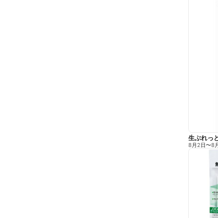
生ぶれっ
8月2日
〜
8