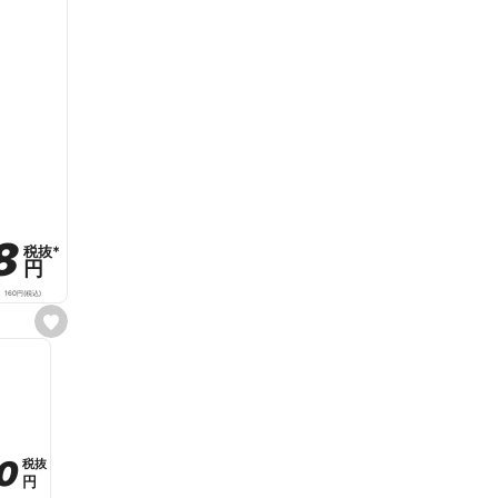
8
8
税抜
税抜
*
*
円
円
160
円
(税込)
s
e
t
f
a
v
o
r
i
t
0
0
税抜
税抜
e
円
円