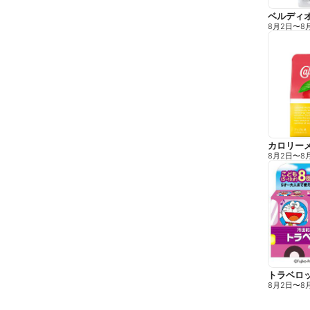
8月2日
〜
8
カロリーメ
8月2日
〜
8
トラベロッ
8月2日
〜
8