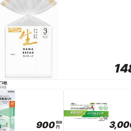
14
14
ど3枚
月9日
3,00
3,00
900
900
税抜
税抜
円
円