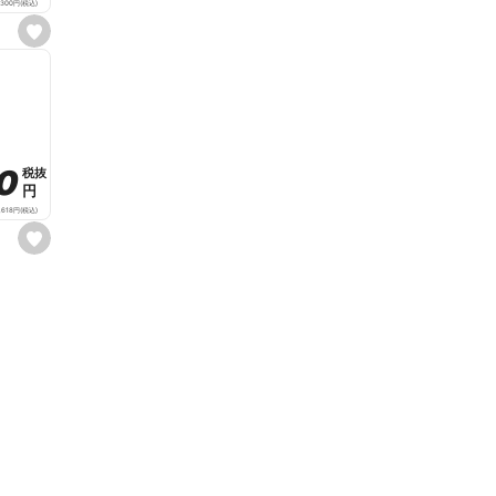
,300
円
(税込)
s
e
t
f
a
v
o
r
i
t
80
80
税抜
税抜
e
円
円
,618
円
(税込)
s
e
t
f
a
v
o
r
i
t
e