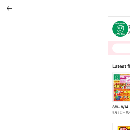
LINEチラシ
B
r
a
n
c
h
T
o
p
Latest f
8/9~8/14
8月8日
～
8