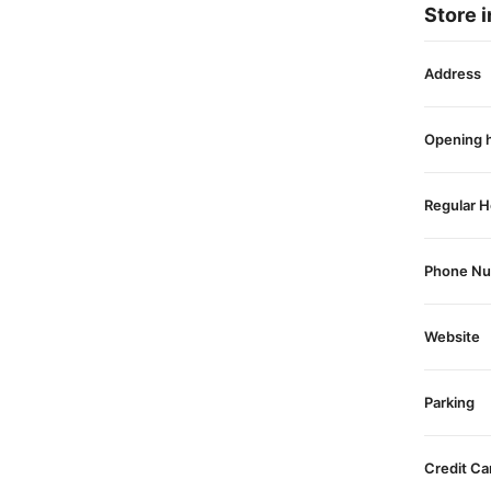
Store i
Address
Opening 
Regular H
Phone N
Website
Parking
Credit Ca