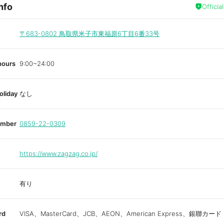
nfo
a
Officia
v
o
r
i
〒683-0802
鳥取県米子市東福原6丁目6番33号
t
e
hours
9:00~24:00
oliday
なし
umber
0859-22-0309
https://www.zagzag.co.jp/
有り
rd
VISA、MasterCard、JCB、AEON、American Express、銀聯カード