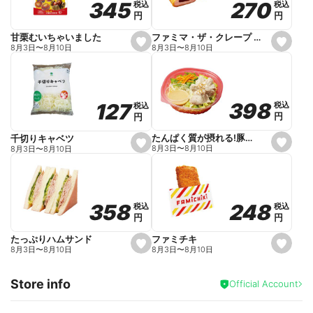
270
270
345
345
税込
税込
税込
税込
r
円
円
円
円
i
t
e
ファミマ・ザ・クレープ 生チョコ
甘栗むいちゃいました
s
s
8月3日
〜
8月10日
8月3日
〜
8月10日
e
e
t
t
f
f
a
a
v
v
o
o
398
398
127
127
税込
税込
税込
税込
r
r
円
円
円
円
i
i
t
t
e
e
たんぱく質が摂れる!豚しゃぶのパスタサラダ
千切りキャベツ
s
s
8月3日
〜
8月10日
8月3日
〜
8月10日
e
e
t
t
f
f
a
a
v
v
o
o
248
248
358
358
税込
税込
税込
税込
r
r
円
円
円
円
i
i
t
t
e
e
ファミチキ
たっぷりハムサンド
s
s
8月3日
〜
8月10日
8月3日
〜
8月10日
e
e
t
t
f
f
Store info
a
a
Official Account
v
v
o
o
r
r