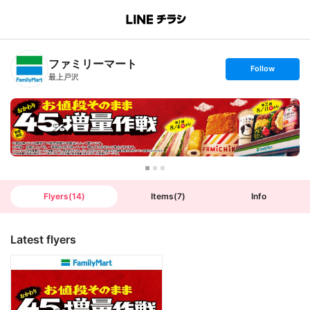
B
r
a
n
ファミリーマート
c
s
Follow
h
e
最上戸沢
T
t
o
f
p
o
l
l
o
w
Flyers
(
14
)
Items
(
7
)
Info
Latest flyers