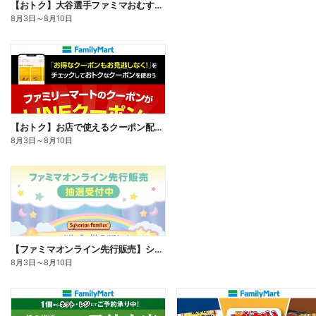
【おトク】大谷選手ファミマおむすび割
8月3日
～
8月10日
【おトク】お店で使えるクーポン配信中
8月3日
～
8月10日
【ファミマオンライン先行販売】シルバニアファミリー
8月3日
～
8月10日