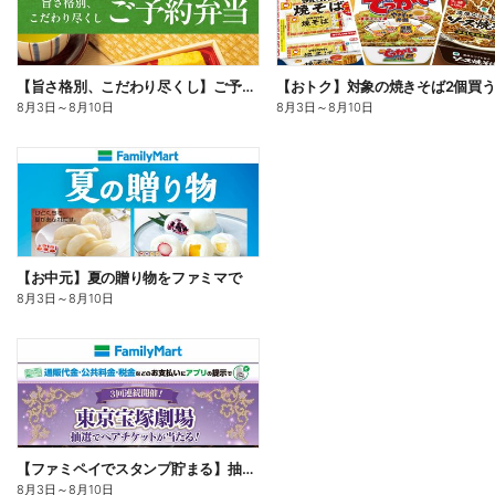
【旨さ格別、こだわり尽くし】ご予約弁当
8月3日
～
8月10日
8月3日
～
8月10日
【お中元】夏の贈り物をファミマで
8月3日
～
8月10日
【ファミペイでスタンプ貯まる】抽選でペアチケットが当たる!
8月3日
～
8月10日