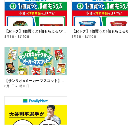
【おトク】1個買うと1個もらえる/アイス
8月3日
～
8月10日
8月3日
～
8月10日
【サンリオ×メーカーマスコット】オリジナルグッズ貰える!
8月3日
～
8月10日