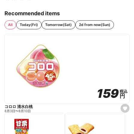
Recommended items
All
Today(Fri)
Tomorrow(Sat)
2d from now(Sun)
159
159
税込
税込
円
円
コロロ 清水白桃
s
8月3日
〜
8月10日
e
t
f
a
v
o