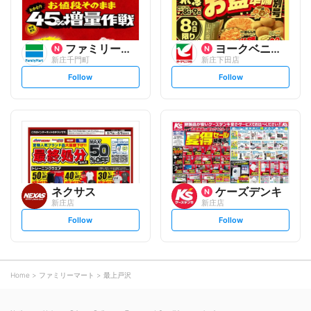
ファミリーマート
ヨークベニマル
新庄千門町
新庄下田店
s
s
Follow
Follow
e
e
t
t
f
f
o
o
l
l
l
l
o
o
w
w
ネクサス
ケーズデンキ
新庄店
新庄店
s
s
Follow
Follow
e
e
t
t
f
f
o
o
l
l
l
l
o
o
Home
ファミリーマート
最上戸沢
w
w