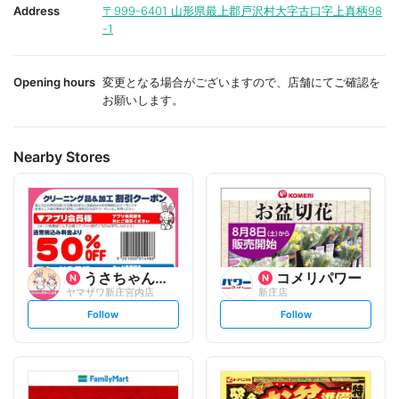
i
i
Address
〒999-6401
山形県最上郡戸沢村大字古口字上真柄98
t
t
-1
e
e
Opening hours
変更となる場合がございますので、店舗にてご確認を
お願いします。
Nearby Stores
うさちゃんクリーニング
コメリパワー
ヤマザワ新庄宮内店
新庄店
s
s
Follow
Follow
e
e
t
t
f
f
o
o
l
l
l
l
o
o
w
w