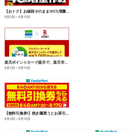
【おトク】お値段そのまま!45%増量作戦!
8月3日
～
8月10日
楽天ポイントカード提示で、楽天市場でのお買い物がおトクに!
8月3日
～
8月10日
【無料引換券!】焼き麺買うとお茶引換券貰える!
8月3日
～
8月10日