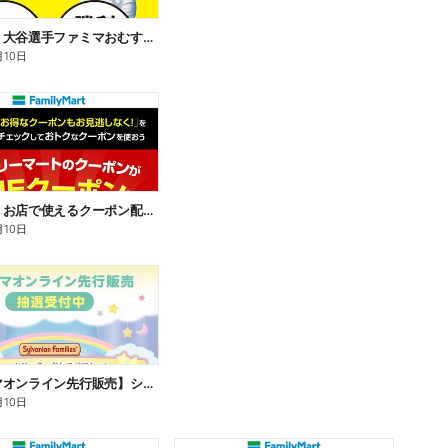
【おトク】大谷選手ファミマおむすび割
月10日
【おトク】お店で使えるクーポン配信中
月10日
【ファミマオンライン先行販売】シルバニアファミリー
月10日