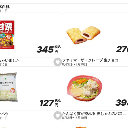
水白桃
月10日
27
27
345
345
税込
税込
円
円
ファミマ・ザ・クレープ 生チョコ
ちゃいました
s
8月3日
〜
8月10日
月10日
e
t
f
a
v
o
r
i
t
39
39
127
127
e
税込
税込
円
円
たんぱく質が摂れる!豚しゃぶのパスタサラダ
ャベツ
s
8月3日
〜
8月10日
月10日
e
t
f