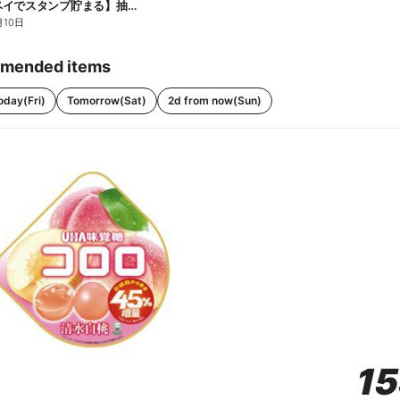
【ファミペイでスタンプ貯まる】抽選でペアチケットが当たる!
月10日
mended items
oday(Fri)
Tomorrow(Sat)
2d from now(Sun)
1
1