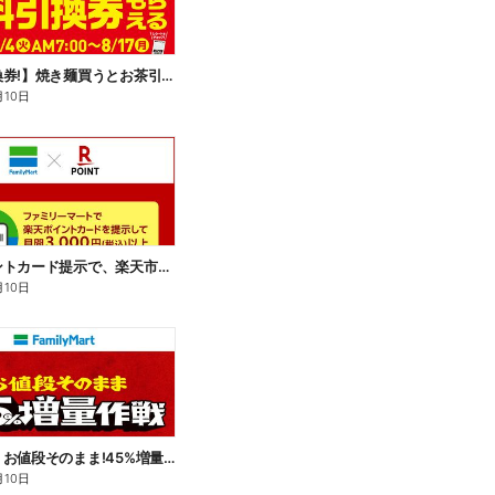
【無料引換券!】焼き麺買うとお茶引換券貰える!
月10日
楽天ポイントカード提示で、楽天市場でのお買い物がおトクに!
月10日
【おトク】お値段そのまま!45%増量作戦!
月10日