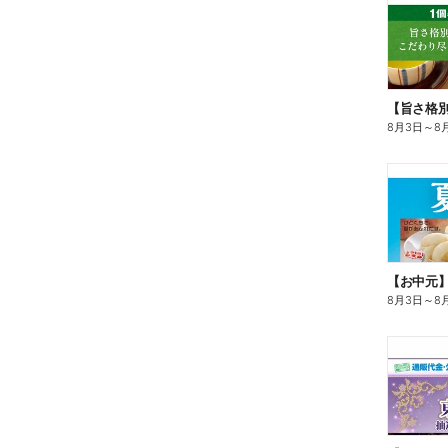
8月3日
～
8
【お中元
8月3日
～
8