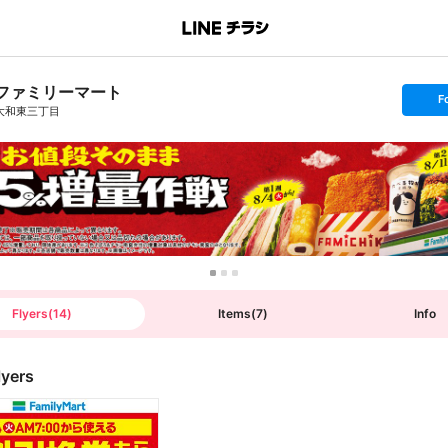
ファミリーマート
s
F
e
大和東三丁目
t
f
o
l
l
o
w
Flyers
(
14
)
Items
(
7
)
Info
lyers