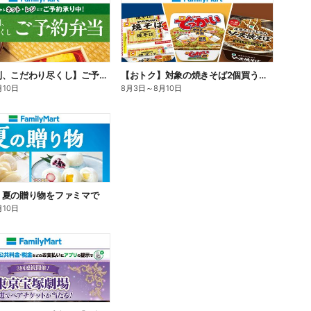
【旨さ格別、こだわり尽くし】ご予約弁当
【おトク】対象の焼きそば2個買うと100円引き!
月10日
8月3日
～
8月10日
】夏の贈り物をファミマで
月10日