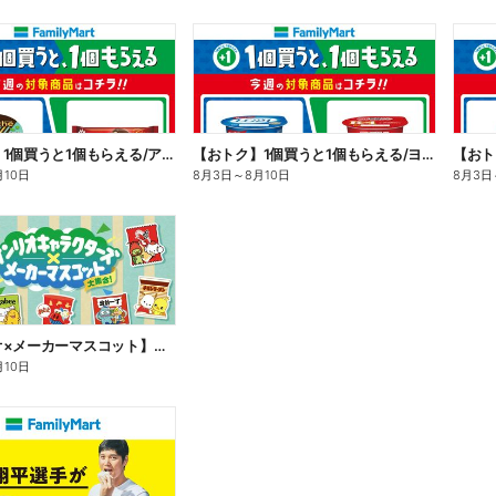
【おトク】1個買うと1個もらえる/アイス
【おトク】1個買うと1個もらえる/ヨーグルト
【おト
月10日
8月3日
～
8月10日
8月3日
【サンリオ×メーカーマスコット】オリジナルグッズ貰える!
月10日