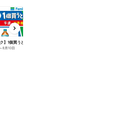
t
x
e
n
ク】1個買うと1個もらえる/麦茶
～
8月10日