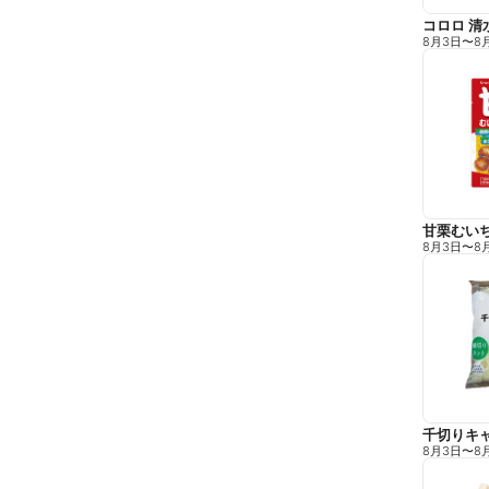
コロロ 清
8月3日
〜
8
甘栗むい
8月3日
〜
8
千切りキ
8月3日
〜
8