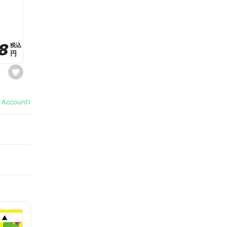
a
v
o
r
i
t
8
8
e
税込
税込
円
円
s
e
t
f
a
l Account
v
o
r
i
t
e