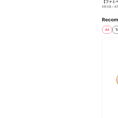
8月3日
～
8
Recom
All
T