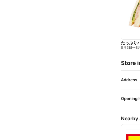
たっぷり
8月3日
〜
8
Store i
Address
Opening 
Nearby 