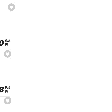
s
e
t
f
a
v
o
r
i
t
0
0
税込
税込
e
円
円
s
e
t
f
a
v
o
r
i
t
8
8
e
税込
税込
円
円
s
e
t
f