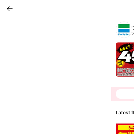
LINEチラシ
B
r
a
n
c
h
T
o
p
Latest f