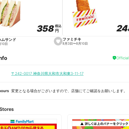
a
v
o
r
i
t
24
24
358
358
e
税込
税込
円
円
ファミチキ
ハムサンド
s
8月3日
〜
8月10日
月10日
e
t
f
nfo
a
Officia
v
o
r
i
〒242-0017
神奈川県大和市大和東3-11-17
t
e
hours
変更となる場合がございますので、店舗にてご確認をお願いします。
Stores