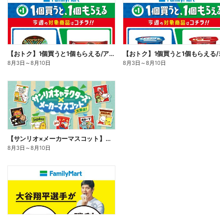
【おトク】1個買うと1個もらえる/アイス
8月3日
～
8月10日
8月3日
～
8月10日
【サンリオ×メーカーマスコット】オリジナルグッズ貰える!
8月3日
～
8月10日