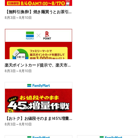
【無料引換券!】焼き麺買うとお茶引換券貰える!
8月3日
～
8月10日
楽天ポイントカード提示で、楽天市場でのお買い物がおトクに!
8月3日
～
8月10日
【おトク】お値段そのまま!45%増量作戦!
8月3日
～
8月10日