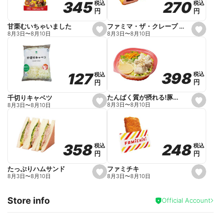
270
270
345
345
税込
税込
税込
税込
r
円
円
円
円
i
t
e
ファミマ・ザ・クレープ 生チョコ
甘栗むいちゃいました
s
s
8月3日
〜
8月10日
8月3日
〜
8月10日
e
e
t
t
f
f
a
a
v
v
o
o
398
398
127
127
税込
税込
税込
税込
r
r
円
円
円
円
i
i
t
t
e
e
たんぱく質が摂れる!豚しゃぶのパスタサラダ
千切りキャベツ
s
s
8月3日
〜
8月10日
8月3日
〜
8月10日
e
e
t
t
f
f
a
a
v
v
o
o
248
248
358
358
税込
税込
税込
税込
r
r
円
円
円
円
i
i
t
t
e
e
ファミチキ
たっぷりハムサンド
s
s
8月3日
〜
8月10日
8月3日
〜
8月10日
e
e
t
t
f
f
Store info
a
a
Official Account
v
v
o
o
r
r