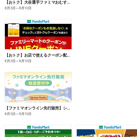
【おトク】大谷選手ファミマおむすび割
8月3日
～
8月10日
【おトク】お店で使えるクーポン配信中
8月3日
～
8月10日
【ファミマオンライン先行販売】シルバニアファミリー
8月3日
～
8月10日