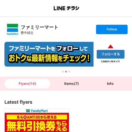
B
r
a
n
ファミリーマート
c
s
Follow
h
e
豊中緑丘
T
t
o
f
p
o
l
l
o
w
Flyers
(
14
)
Items
(
7
)
Info
Latest flyers