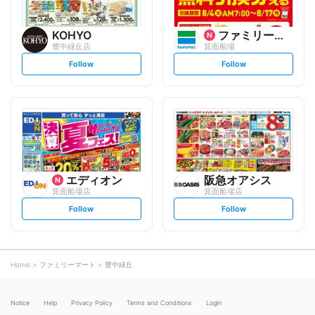
KOHYO
ファミリーマート
豊中緑丘店
箕面船場
s
s
Follow
Follow
e
e
t
t
f
f
o
o
l
l
l
l
o
o
w
w
エディオン
阪急オアシス
箕面船場店
箕面船場店
s
s
Follow
Follow
e
e
t
t
f
f
o
o
l
l
l
l
o
o
Home
ファミリーマート
豊中緑丘
w
w
Notice
Help
Privacy Policy
Terms and Conditions
Login