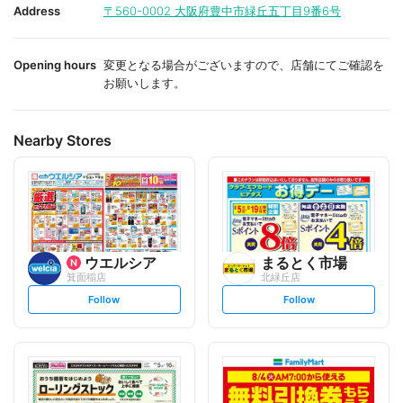
i
i
Address
〒560-0002
大阪府豊中市緑丘五丁目9番6号
t
t
e
e
Opening hours
変更となる場合がございますので、店舗にてご確認を
お願いします。
Nearby Stores
ウエルシア
まるとく市場
箕面稲店
北緑丘店
s
s
Follow
Follow
e
e
t
t
f
f
o
o
l
l
l
l
o
o
w
w