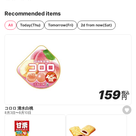
Recommended items
All
Today(Thu)
Tomorrow(Fri)
2d from now(Sat)
159
159
税込
税込
円
円
コロロ 清水白桃
s
8月3日
〜
8月10日
e
t
f
a
v
o