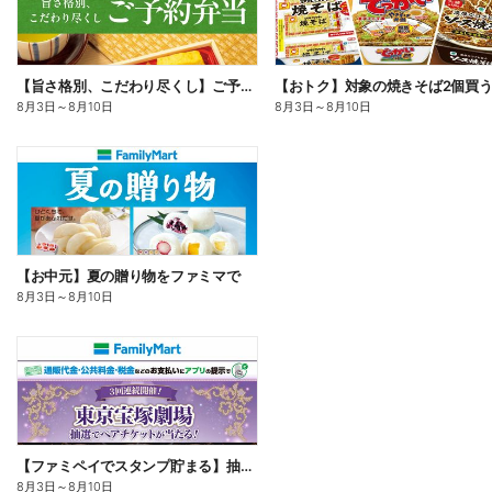
【旨さ格別、こだわり尽くし】ご予約弁当
8月3日
～
8月10日
8月3日
～
8月10日
【お中元】夏の贈り物をファミマで
8月3日
～
8月10日
【ファミペイでスタンプ貯まる】抽選でペアチケットが当たる!
8月3日
～
8月10日