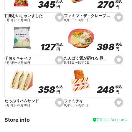
270
270
345
345
税込
税込
税込
税込
r
円
円
円
円
i
t
e
ファミマ・ザ・クレープ 生チョコ
甘栗むいちゃいました
s
s
8月3日
〜
8月10日
8月3日
〜
8月10日
e
e
t
t
f
f
a
a
v
v
o
o
398
398
127
127
税込
税込
税込
税込
r
r
円
円
円
円
i
i
t
t
e
e
たんぱく質が摂れる!豚しゃぶのパスタサラダ
千切りキャベツ
s
s
8月3日
〜
8月10日
8月3日
〜
8月10日
e
e
t
t
f
f
a
a
v
v
o
o
248
248
358
358
税込
税込
税込
税込
r
r
円
円
円
円
i
i
t
t
e
e
ファミチキ
たっぷりハムサンド
s
s
8月3日
〜
8月10日
8月3日
〜
8月10日
e
e
t
t
f
f
Store info
a
a
Official Account
v
v
o
o
r
r