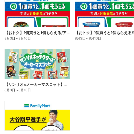
【おトク】1個買うと1個もらえる/アイス
8月3日
～
8月10日
8月3日
～
8月10日
【サンリオ×メーカーマスコット】オリジナルグッズ貰える!
8月3日
～
8月10日