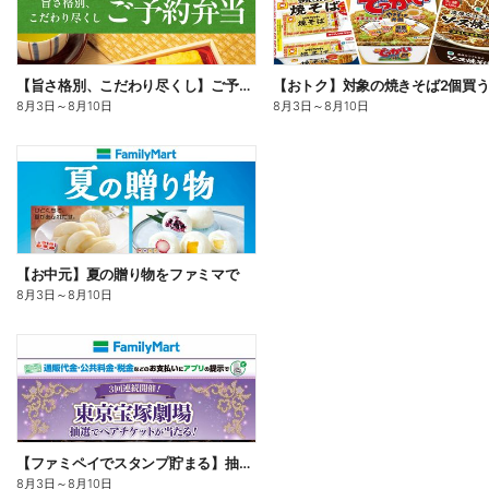
【旨さ格別、こだわり尽くし】ご予約弁当
8月3日
～
8月10日
8月3日
～
8月10日
【お中元】夏の贈り物をファミマで
8月3日
～
8月10日
【ファミペイでスタンプ貯まる】抽選でペアチケットが当たる!
8月3日
～
8月10日