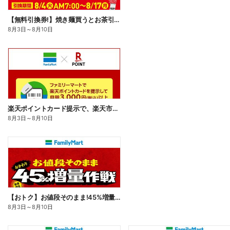
【無料引換券!】焼き麺買うとお茶引換券貰える!
8月3日
～
8月10日
楽天ポイントカード提示で、楽天市場でのお買い物がおトクに!
8月3日
～
8月10日
【おトク】お値段そのまま!45%増量作戦!
8月3日
～
8月10日