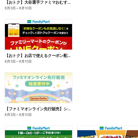
【おトク】大谷選手ファミマおむすび割
8月3日
～
8月10日
【おトク】お店で使えるクーポン配信中
8月3日
～
8月10日
【ファミマオンライン先行販売】シルバニアファミリー
8月3日
～
8月10日