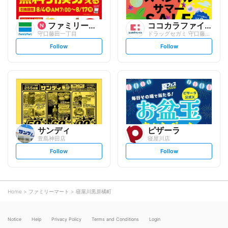
ファミリーマート
ココカラファイン
守口藤田一丁目
ドラッグセガミ 守口藤田店
s
s
Follow
Follow
e
e
t
t
f
f
o
o
l
l
l
l
o
o
w
w
サンディ
ピザーラ
萱島神田店
寝屋川店
s
s
Follow
Follow
e
e
t
t
f
f
o
o
l
l
l
l
o
o
Home
ファミリーマート
寝屋川黒原橘町
w
w
Notice
Help
Privacy Policy
Terms and Conditions
Login