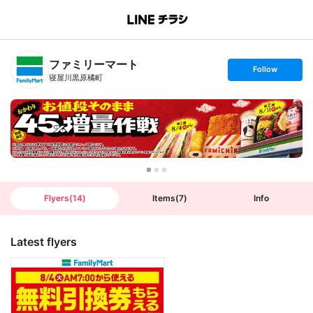
B
r
a
n
ファミリーマート
c
s
Follow
h
e
寝屋川黒原橘町
T
t
o
f
p
o
l
l
o
w
Flyers
(
14
)
Items
(
7
)
Info
Latest flyers