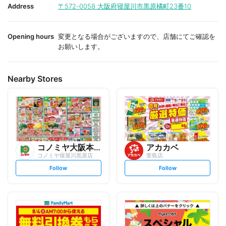
i
i
Address
〒572-0058
大阪府寝屋川市黒原橘町23番10
t
t
e
e
Opening hours
変更となる場合がございますので、店舗にてご確認を
お願いします。
Nearby Stores
コノミヤ大阪本部
アカカベ
コノミヤ寝屋川黒原店
萱島店
s
s
Follow
Follow
e
e
t
t
f
f
o
o
l
l
l
l
o
o
w
w