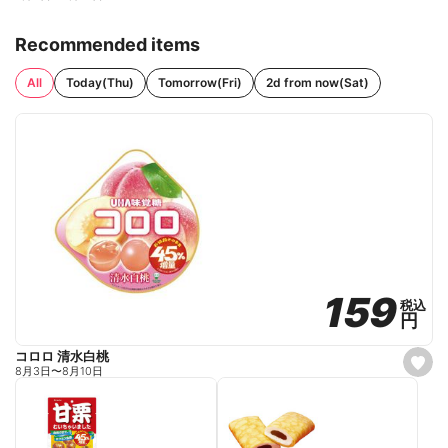
Recommended items
All
Today(Thu)
Tomorrow(Fri)
2d from now(Sat)
159
159
税込
税込
円
円
コロロ 清水白桃
s
8月3日
〜
8月10日
e
t
f
a
v
o