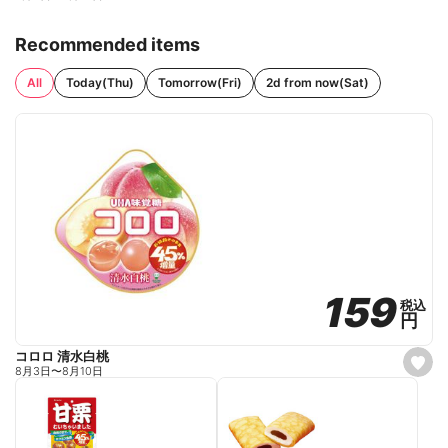
Recommended items
All
Today(Thu)
Tomorrow(Fri)
2d from now(Sat)
159
159
税込
税込
円
円
コロロ 清水白桃
s
8月3日
〜
8月10日
e
t
f
a
v
o