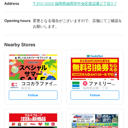
i
i
Address
〒810-0004
福岡県福岡市中央区渡辺通三丁目3-7
t
t
e
e
Opening hours
変更となる場合がございますので、店舗にてご確認を
お願いします。
Nearby Stores
ココカラファイン
ファミリーマート
春吉店
福岡渡辺通一丁目
s
s
Follow
Follow
e
e
t
t
f
f
o
o
l
l
l
l
o
o
w
w