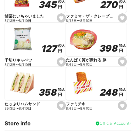
270
270
345
345
税込
税込
税込
税込
r
円
円
円
円
i
t
e
ファミマ・ザ・クレープ 生チョコ
甘栗むいちゃいました
s
s
8月3日
〜
8月10日
8月3日
〜
8月10日
e
e
t
t
f
f
a
a
v
v
o
o
398
398
127
127
税込
税込
税込
税込
r
r
円
円
円
円
i
i
t
t
e
e
たんぱく質が摂れる!豚しゃぶのパスタサラダ
千切りキャベツ
s
s
8月3日
〜
8月10日
8月3日
〜
8月10日
e
e
t
t
f
f
a
a
v
v
o
o
248
248
358
358
税込
税込
税込
税込
r
r
円
円
円
円
i
i
t
t
e
e
ファミチキ
たっぷりハムサンド
s
s
8月3日
〜
8月10日
8月3日
〜
8月10日
e
e
t
t
f
f
Store info
a
a
Official Account
v
v
o
o
r
r