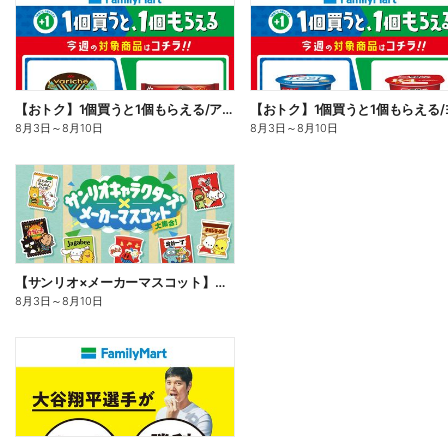
【おトク】1個買うと1個もらえる/アイス
8月3日
～
8月10日
8月3日
～
8月10日
【サンリオ×メーカーマスコット】オリジナルグッズ貰える!
8月3日
～
8月10日