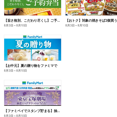
【旨さ格別、こだわり尽くし】ご予約弁当
8月3日
～
8月10日
8月3日
～
8月10日
【お中元】夏の贈り物をファミマで
8月3日
～
8月10日
【ファミペイでスタンプ貯まる】抽選でペアチケットが当たる!
8月3日
～
8月10日