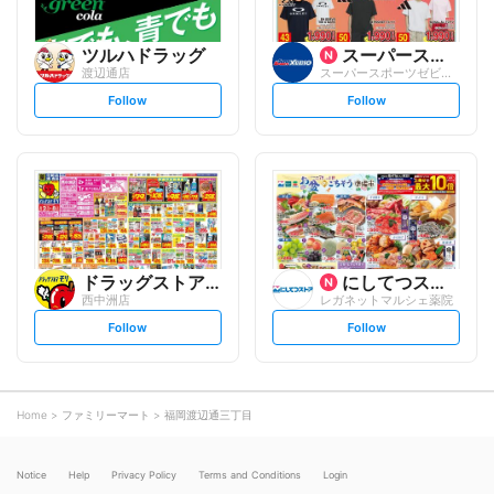
ツルハドラッグ
スーパースポーツゼビオ
渡辺通店
スーパースポーツゼビオ福岡天神店
s
s
Follow
Follow
e
e
t
t
f
f
o
o
l
l
l
l
o
o
w
w
ドラッグストアモリ
にしてつストア
西中洲店
レガネットマルシェ薬院
s
s
Follow
Follow
e
e
t
t
f
f
o
o
l
l
l
l
o
o
Home
ファミリーマート
福岡渡辺通三丁目
w
w
Notice
Help
Privacy Policy
Terms and Conditions
Login