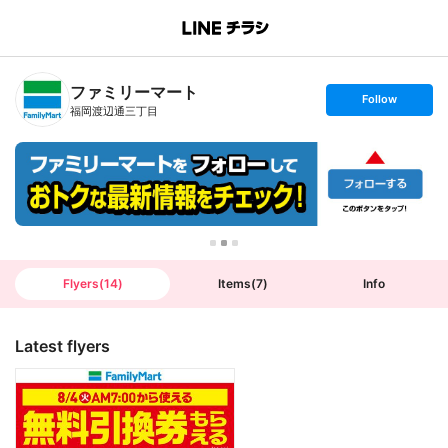
B
r
a
n
ファミリーマート
c
s
Follow
h
e
福岡渡辺通三丁目
T
t
o
f
p
o
l
l
o
w
Flyers
(
14
)
Items
(
7
)
Info
Latest flyers