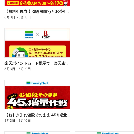
【無料引換券!】焼き麺買うとお茶引換券貰える!
8月3日
～
8月10日
楽天ポイントカード提示で、楽天市場でのお買い物がおトクに!
8月3日
～
8月10日
【おトク】お値段そのまま!45%増量作戦!
8月3日
～
8月10日