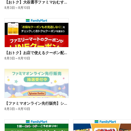
【おトク】大谷選手ファミマおむすび割
8月3日
～
8月10日
【おトク】お店で使えるクーポン配信中
8月3日
～
8月10日
【ファミマオンライン先行販売】シルバニアファミリー
8月3日
～
8月10日