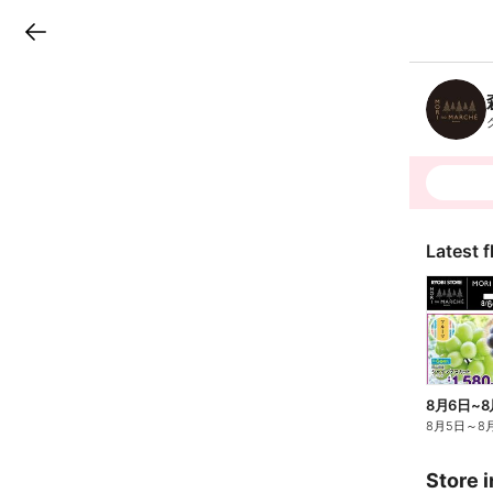
LINEチラシ
B
r
a
n
c
h
T
o
p
Latest f
8月6日~
8月5日
～
8
Store i