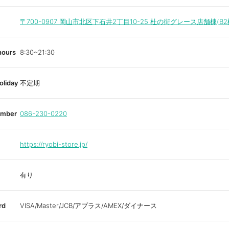
〒700-0907
岡山市北区下石井2丁目10-25 杜の街グレース店舗棟(B2
hours
8:30~21:30
oliday
不定期
umber
086-230-0220
https://ryobi-store.jp/
有り
rd
VISA/Master/JCB/アプラス/AMEX/ダイナース