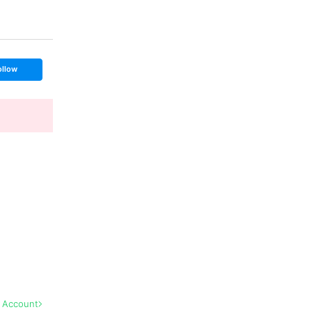
ollow
l Account