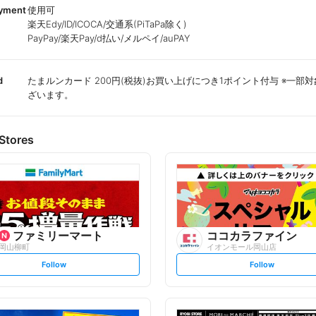
ayment
使用可
楽天Edy/ID/ICOCA/交通系(PiTaPa除く)
PayPay/楽天Pay/d払い/メルペイ/auPAY
d
たまルンカード 200円(税抜)お買い上げにつき1ポイント付与 ※一部
ざいます。
Stores
ファミリーマート
ココカラファイン
岡山柳町
イオンモール岡山店
s
s
Follow
Follow
e
e
t
t
f
f
o
o
l
l
l
l