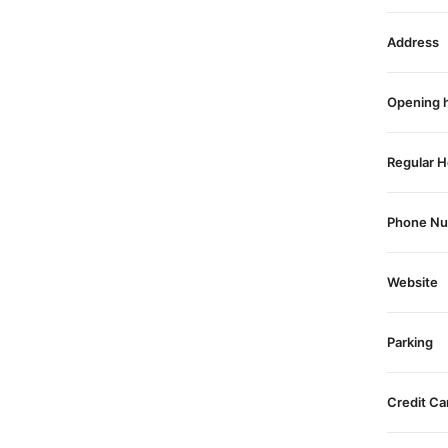
Address
Opening 
Regular H
Phone N
Website
Parking
Credit Ca