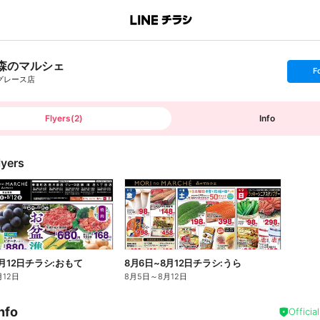
森のマルシェ
s
F
e
グレース店
t
f
o
l
l
Flyers
(
2
)
Info
o
w
lyers
8月12日チラシ:おもて
8月6日~8月12日チラシ:うら
月12日
8月5日
～
8月12日
nfo
Officia