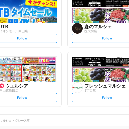
o
o
w
w
JTB
森のマルシェ
イオンモール岡山店
医大前店
s
s
Follow
Follow
e
e
t
t
f
f
o
o
l
l
l
l
o
o
w
w
ウエルシア
フレッシュマルシェ
岡山東島田店
3丁目店
s
s
Follow
Follow
e
e
t
t
f
f
o
o
l
l
l
l
o
o
マルシェ
グレース店
w
w