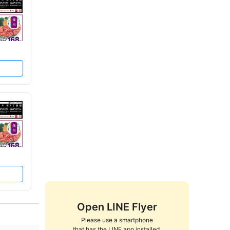
Open LINE Flyer
Please use a smartphone

that has the LINE app installed.