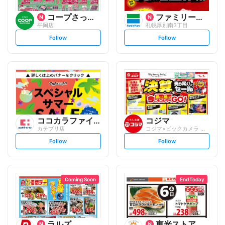
コープさっぽろ
ファミリーマート
平岡店
札幌厚別南3丁目
s
s
Follow
Follow
e
e
t
t
f
f
o
o
l
l
l
l
o
o
w
w
ココカラファイン
コジマ
カテプリ店
コジマ×ビックカメラ 新さっぽろデュオ店
s
s
Follow
Follow
e
e
t
t
f
f
o
o
l
l
l
l
o
o
Coming Soon
End Today
w
w
ラルズ
東光ストア