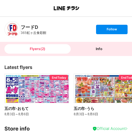
B
r
a
n
フードD
c
s
Follow
h
e
365虹ヶ丘食彩館
T
t
o
f
p
o
l
l
Flyers
(
2
)
Info
o
w
Latest flyers
End Today
End To
五の市-おもて
五の市-うら
8月3日
～
8月6日
8月3日
～
8月6日
Store info
Official Account