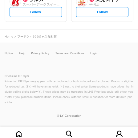
スーパーアークスイースト
平岡店
s
s
Follow
Follow
e
e
t
t
f
f
o
o
l
l
l
l
o
o
Home
フードD
365虹ヶ丘食彩館
w
w
Notice
Help
Privacy Policy
Terms and Conditions
Login
Prices in LINE Flyer
Prices in LINE Flyer may appear with tax included or both included and excluded. Products eligible
for reduced tax (8%) will have an asterisk (＊) next to their price. Some products have prices that in
clude trailing digits below ¥1. These prices may be truncated in LINE Flyer but could still affect you
r total if you purchase multiple items. Please check with the store in question for more detailed pric
e info.
©
LY Corporation