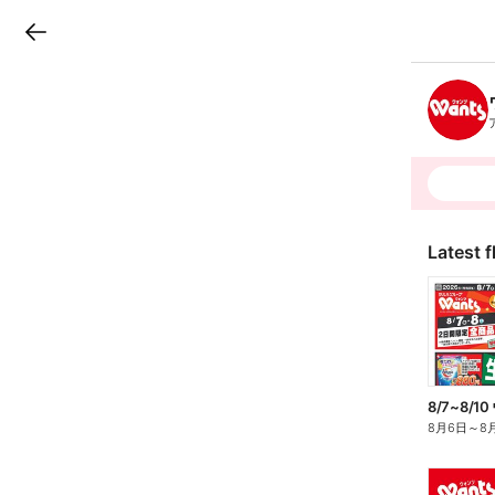
LINEチラシ
B
r
a
n
c
h
T
o
p
Latest f
8/7~8/
8月6日
～
8