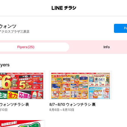
ウォンツ
s
F
e
アクロスプラザ三原店
t
f
o
l
l
Flyers
(
25
)
Info
o
w
lyers
10 ウォンツチラシ 表
8/7~8/10 ウォンツチラシ 裏
月10日
8月6日
～
8月10日