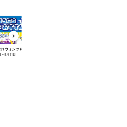
t
x
e
n
7/1~8/31 ウォンツ P&Gヒーロー大集合キャンペーン企画ー3
日
～
8月31日