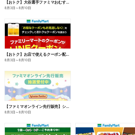
【おトク】大谷選手ファミマおむすび割
8月3日
～
8月10日
【おトク】お店で使えるクーポン配信中
8月3日
～
8月10日
【ファミマオンライン先行販売】シルバニアファミリー
8月3日
～
8月10日