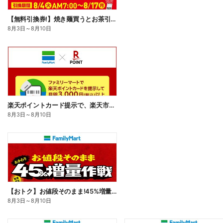
【無料引換券!】焼き麺買うとお茶引換券貰える!
8月3日
～
8月10日
楽天ポイントカード提示で、楽天市場でのお買い物がおトクに!
8月3日
～
8月10日
【おトク】お値段そのまま!45%増量作戦!
8月3日
～
8月10日