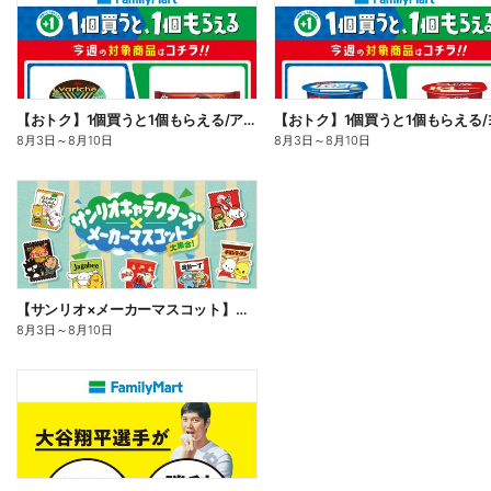
【おトク】1個買うと1個もらえる/アイス
8月3日
～
8月10日
8月3日
～
8月10日
【サンリオ×メーカーマスコット】オリジナルグッズ貰える!
8月3日
～
8月10日