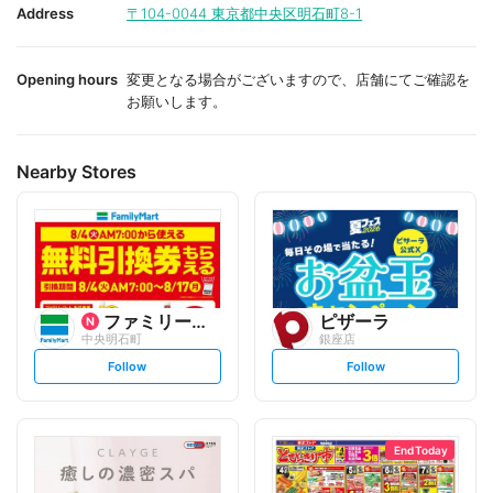
i
i
Address
〒104-0044
東京都中央区明石町8-1
t
t
e
e
Opening hours
変更となる場合がございますので、店舗にてご確認を
お願いします。
Nearby Stores
ファミリーマート
ピザーラ
中央明石町
銀座店
s
s
Follow
Follow
e
e
t
t
f
f
o
o
l
l
l
l
o
o
End Today
w
w