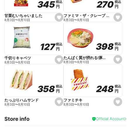
270
270
345
345
税込
税込
税込
税込
r
円
円
円
円
i
t
e
ファミマ・ザ・クレープ 生チョコ
甘栗むいちゃいました
s
s
8月3日
〜
8月10日
8月3日
〜
8月10日
e
e
t
t
f
f
a
a
v
v
o
o
398
398
127
127
税込
税込
税込
税込
r
r
円
円
円
円
i
i
t
t
e
e
たんぱく質が摂れる!豚しゃぶのパスタサラダ
千切りキャベツ
s
s
8月3日
〜
8月10日
8月3日
〜
8月10日
e
e
t
t
f
f
a
a
v
v
o
o
248
248
358
358
税込
税込
税込
税込
r
r
円
円
円
円
i
i
t
t
e
e
ファミチキ
たっぷりハムサンド
s
s
8月3日
〜
8月10日
8月3日
〜
8月10日
e
e
t
t
f
f
Store info
a
a
Official Account
v
v
o
o
r
r