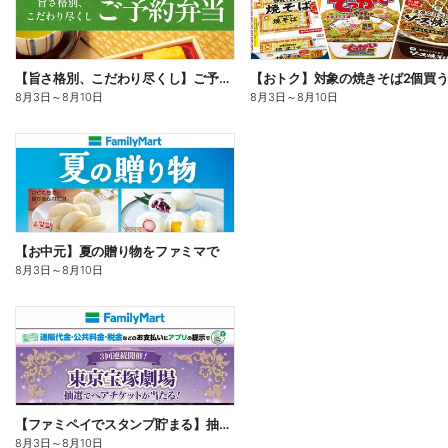
【旨さ格別、こだわり尽くし】ご予約弁当
8月3日
～
8月10日
8月3日
～
8月10日
【お中元】夏の贈り物をファミマで
8月3日
～
8月10日
【ファミペイでスタンプ貯まる】抽選でペアチケットが当たる!
8月3日
～
8月10日