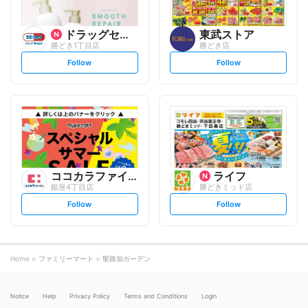
ドラッグセイムス
東武ストア
勝どき1丁目店
勝どき店
s
s
Follow
Follow
e
e
t
t
f
f
o
o
l
l
l
l
o
o
w
w
ココカラファイン
ライフ
銀座4丁目店
勝どきミッド店
s
s
Follow
Follow
e
e
t
t
f
f
o
o
l
l
l
l
o
o
Home
ファミリーマート
聖路加ガーデン
w
w
Notice
Help
Privacy Policy
Terms and Conditions
Login