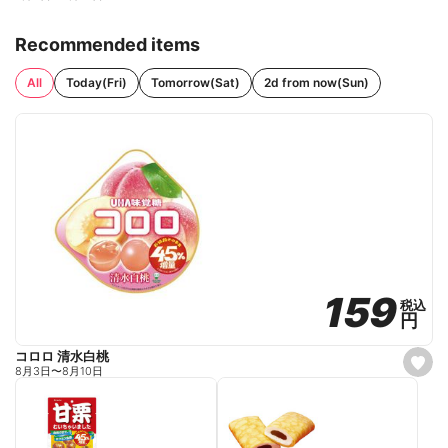
Recommended items
All
Today(Fri)
Tomorrow(Sat)
2d from now(Sun)
159
159
税込
税込
円
円
コロロ 清水白桃
s
8月3日
〜
8月10日
e
t
f
a
v
o