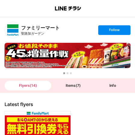
B
r
a
n
ファミリーマート
c
s
Follow
h
e
聖路加ガーデン
T
t
o
f
p
o
l
l
o
w
Flyers
(
14
)
Items
(
7
)
Info
Latest flyers