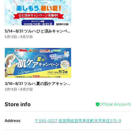
5/14~8/31 ツルハ ひと涼みキャンペーン
5月13日
～
8月31日
3/16~8/31 ツルハ 夏の肌ケアキャンペーン
3月15日
～
8月31日
Store info
Official Account
Address
〒840-0027
佐賀県佐賀市本庄町大字本庄575-9