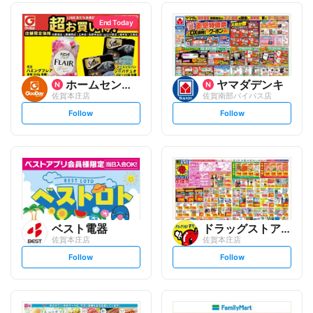
End Today
ホームセンター グッデイ
ヤマダデンキ
佐賀本庄店
佐賀南部バイパス店
s
s
Follow
Follow
e
e
t
t
f
f
o
o
l
l
l
l
o
o
w
w
ベスト電器
ドラッグストアモリ
佐賀本庄店
佐賀本庄店
s
s
Follow
Follow
e
e
t
t
f
f
o
o
l
l
l
l
o
o