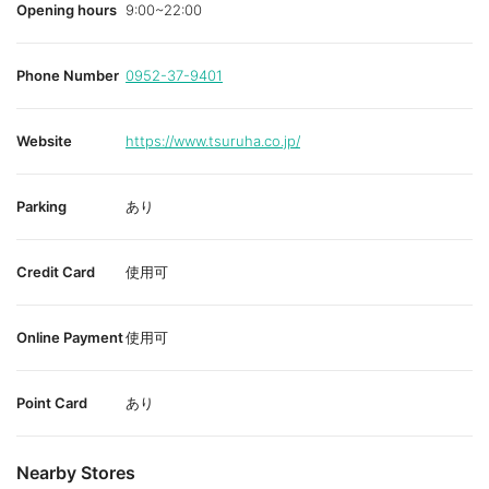
Opening hours
9:00~22:00
Phone Number
0952-37-9401
Website
https://www.tsuruha.co.jp/
Parking
あり
Credit Card
使用可
Online Payment
使用可
Point Card
あり
Nearby Stores