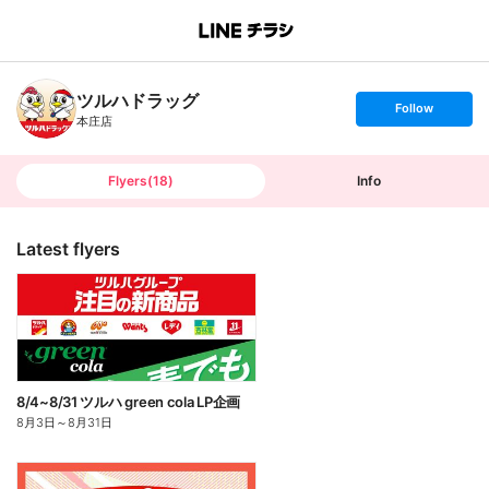
B
r
a
n
ツルハドラッグ
c
s
Follow
h
e
本庄店
T
t
o
f
p
o
l
l
Flyers
(
18
)
Info
o
w
Latest flyers
8/4~8/31 ツルハ green cola LP企画
8月3日
～
8月31日