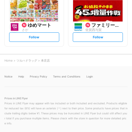
w
w
ゆめマート
ファミリーマート
さが
佐賀西与賀
s
s
Follow
Follow
e
e
t
t
f
f
o
o
l
l
l
l
o
o
Home
ツルハドラッグ
本庄店
w
w
Notice
Help
Privacy Policy
Terms and Conditions
Login
Prices in LINE Flyer
Prices in LINE Flyer may appear with tax included or both included and excluded. Products eligible
for reduced tax (8%) will have an asterisk (＊) next to their price. Some products have prices that in
clude trailing digits below ¥1. These prices may be truncated in LINE Flyer but could still affect you
r total if you purchase multiple items. Please check with the store in question for more detailed pric
e info.