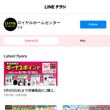
B
r
a
n
ロイヤルホームセンター
c
s
Follow
h
e
宝塚
T
t
o
f
p
o
l
l
Flyers
(
3
)
Info
o
w
Latest flyers
9月30日(水)まで!対象商品のご購入でボーナスポイント!
7月31日
～
9月30日