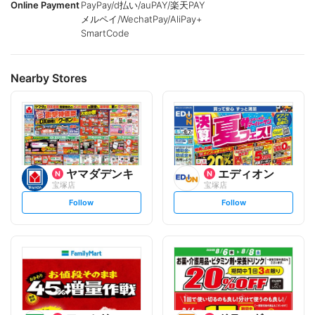
Online Payment
PayPay/d払い/auPAY/楽天PAY
メルペイ/WechatPay/AliPay+
SmartCode
Nearby Stores
ヤマダデンキ
エディオン
宝塚店
宝塚店
s
s
Follow
Follow
e
e
t
t
f
f
o
o
l
l
l
l
o
o
w
w