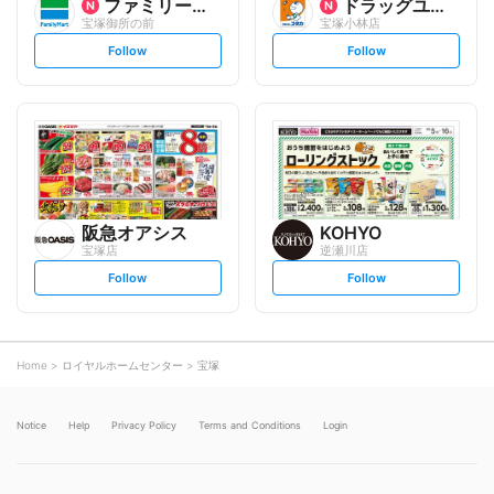
ファミリーマート
ドラッグユタカ
宝塚御所の前
宝塚小林店
s
s
Follow
Follow
e
e
t
t
f
f
o
o
l
l
l
l
o
o
w
w
阪急オアシス
KOHYO
宝塚店
逆瀬川店
s
s
Follow
Follow
e
e
t
t
f
f
o
o
l
l
l
l
o
o
Home
ロイヤルホームセンター
宝塚
w
w
Notice
Help
Privacy Policy
Terms and Conditions
Login