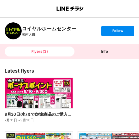
B
r
a
n
ロイヤルホームセンター
c
s
Follow
h
e
湘南大磯
T
t
o
f
p
o
l
l
Flyers
(
3
)
Info
o
w
Latest flyers
9月30日(水)まで!対象商品のご購入でボーナスポイント!
7月31日
～
9月30日