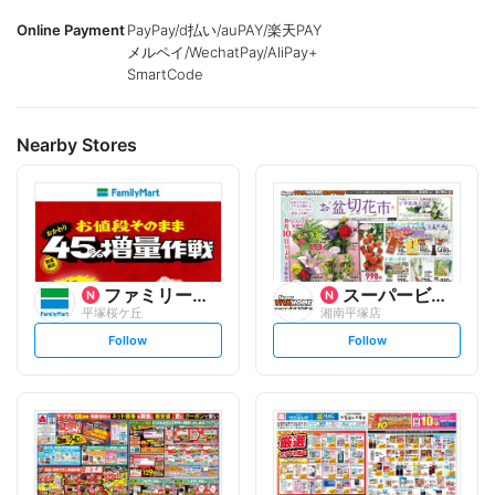
Online Payment
PayPay/d払い/auPAY/楽天PAY
メルペイ/WechatPay/AliPay+
SmartCode
Nearby Stores
ファミリーマート
スーパービバホーム
平塚桜ケ丘
湘南平塚店
s
s
Follow
Follow
e
e
t
t
f
f
o
o
l
l
l
l
o
o
w
w