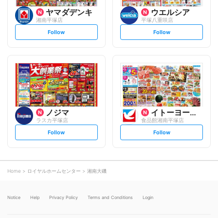
ヤマダデンキ
ウエルシア
湘南平塚店
平塚八重咲店
s
s
Follow
Follow
e
e
t
t
f
f
o
o
l
l
l
l
o
o
w
w
ノジマ
イトーヨーカ堂
ラスカ平塚店
食品館湘南平塚店
s
s
Follow
Follow
e
e
t
t
f
f
o
o
l
l
l
l
o
o
Home
ロイヤルホームセンター
湘南大磯
w
w
Notice
Help
Privacy Policy
Terms and Conditions
Login