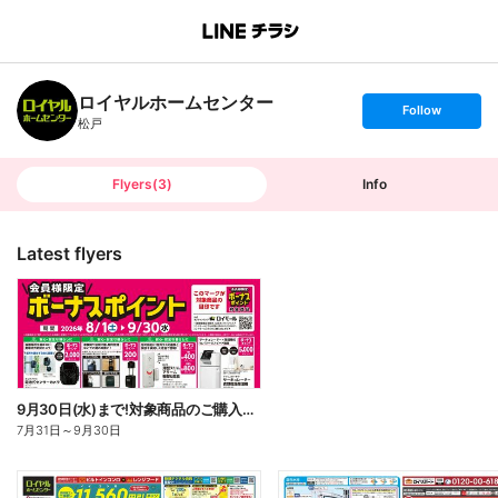
B
r
a
n
ロイヤルホームセンター
c
s
Follow
h
e
松戸
T
t
o
f
p
o
l
l
Flyers
(
3
)
Info
o
w
Latest flyers
9月30日(水)まで!対象商品のご購入でボーナスポイント!
7月31日
～
9月30日