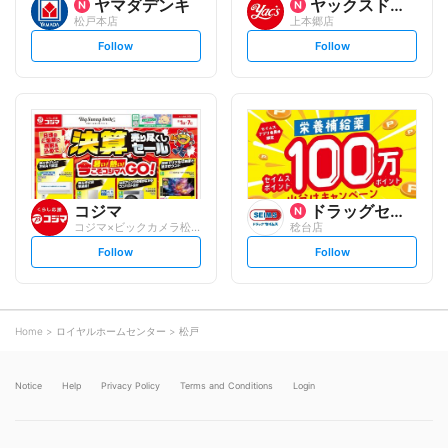
ヤマダデンキ
ヤックスドラッグ
松戸本店
上本郷店
s
s
Follow
Follow
e
e
t
t
f
f
o
o
l
l
l
l
o
o
w
w
コジマ
ドラッグセイムス
コジマ×ビックカメラ松戸店
稔台店
s
s
Follow
Follow
e
e
t
t
f
f
o
o
l
l
l
l
o
o
Home
ロイヤルホームセンター
松戸
w
w
Notice
Help
Privacy Policy
Terms and Conditions
Login