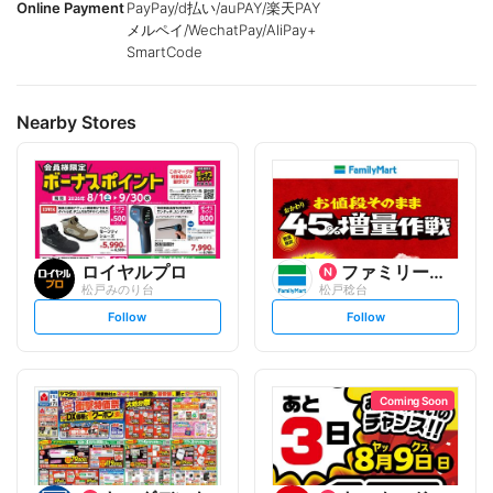
Online Payment
PayPay/d払い/auPAY/楽天PAY
メルペイ/WechatPay/AliPay+
SmartCode
Nearby Stores
ロイヤルプロ
ファミリーマート
松戸みのり台
松戸稔台
s
s
Follow
Follow
e
e
t
t
f
f
o
o
l
l
l
l
o
o
Coming Soon
w
w