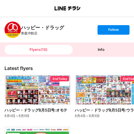
B
r
a
n
ハッピー・ドラッグ
c
s
Follow
h
e
青森沖館店
T
t
o
f
p
o
l
l
Flyers
(
10
)
Info
o
w
Latest flyers
End Today
End To
ハッピー・ドラッグ8月5日号:オモテ
ハッピー・ドラッグ8月5日号:ウラ
8月4日
～
8月9日
8月4日
～
8月9日