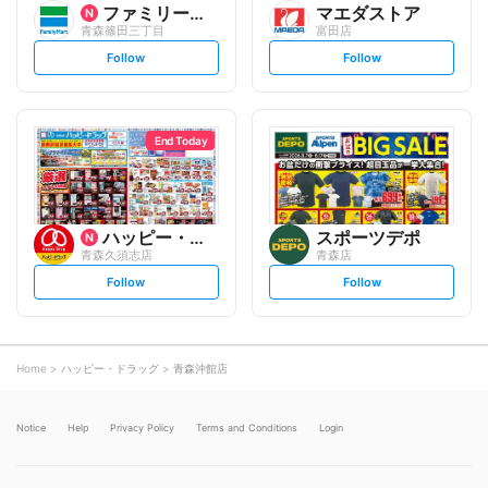
ファミリーマート
マエダストア
青森篠田三丁目
富田店
s
s
Follow
Follow
e
e
t
t
f
f
o
o
l
l
l
l
o
o
End Today
w
w
ハッピー・ドラッグ
スポーツデポ
青森久須志店
青森店
s
s
Follow
Follow
e
e
t
t
f
f
o
o
l
l
l
l
o
o
Home
ハッピー・ドラッグ
青森沖館店
w
w
Notice
Help
Privacy Policy
Terms and Conditions
Login