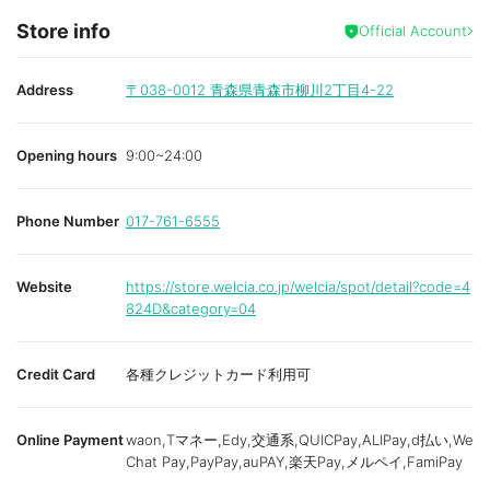
Store info
Official Account
Address
〒038-0012
青森県青森市柳川2丁目4-22
Opening hours
9:00~24:00
Phone Number
017-761-6555
Website
https://store.welcia.co.jp/welcia/spot/detail?code=4
824D&category=04
Credit Card
各種クレジットカード利用可
Online Payment
waon,Tマネー,Edy,交通系,QUICPay,ALIPay,d払い,We
Chat Pay,PayPay,auPAY,楽天Pay,メルペイ,FamiPay