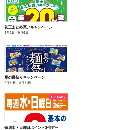
花王まとめ買いキャンペーン
8月2日
～
9月6日
夏の麺祭りキャンペーン
7月31日
～
8月31日
End Today
毎週水・日曜日ポイント3倍デー