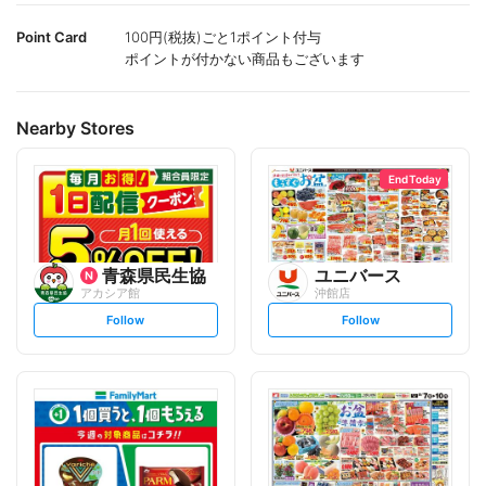
Point Card
100円(税抜)ごと1ポイント付与
ポイントが付かない商品もございます
Nearby Stores
End Today
青森県民生協
ユニバース
アカシア館
沖館店
s
s
Follow
Follow
e
e
t
t
f
f
o
o
l
l
l
l
o
o
w
w