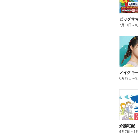
ビッグサ
7月31日
～
8
メイクキ
6月19日
～
9
介護宅配
6月7日
～
8