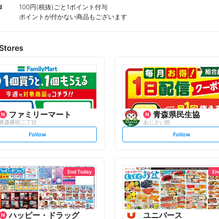
d
100円(税抜)ごと1ポイント付与
ポイントが付かない商品もございます
Stores
ファミリーマート
青森県民生協
青森勝田二丁目
あじさい館
s
s
Follow
Follow
e
e
t
t
f
f
o
o
l
l
l
l
o
o
End Today
En
w
w
ハッピー・ドラッグ
ユニバース