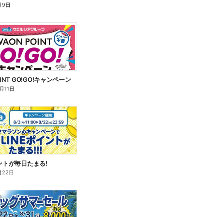
月9日
OINT GO!GO!キャンペーン
0月11日
イントが毎日たまる!
月22日