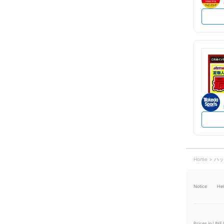
Home
ハッ
Notice
He
Prices in LINE 