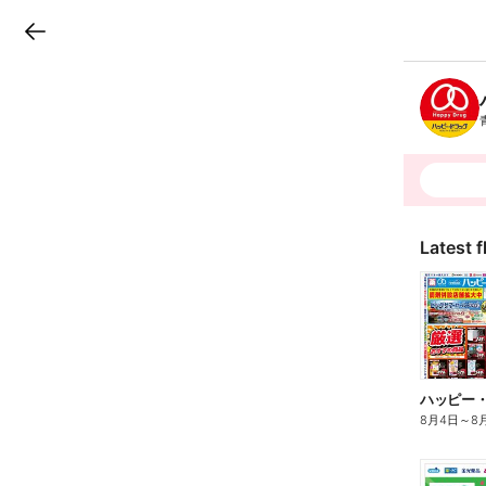
LINEチラシ
B
r
a
n
c
h
T
o
p
Latest f
ハッピー・
8月4日
～
8