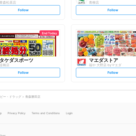
青森松原店
青柳店
s
s
Follow
Follow
e
e
t
t
f
f
o
o
l
l
l
l
o
o
End Today
w
w
タケダスポーツ
マエダストア
堤橋店
福や 大野店 byマエダ
s
s
Follow
Follow
e
e
t
t
f
f
o
o
l
l
l
l
o
o
ピー・ドラッグ
青森勝田店
w
w
lp
Privacy Policy
Terms and Conditions
Login
Flyer