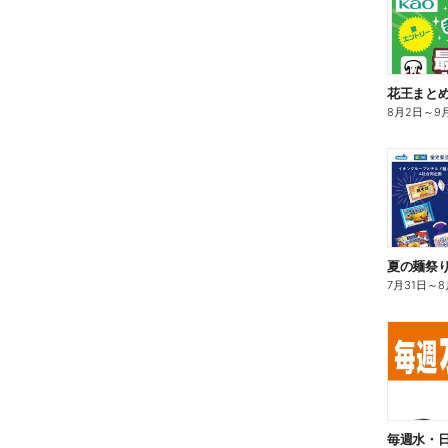
花王まと
8月2日
～
9
夏の麺祭
7月31日
～
8
毎週水・