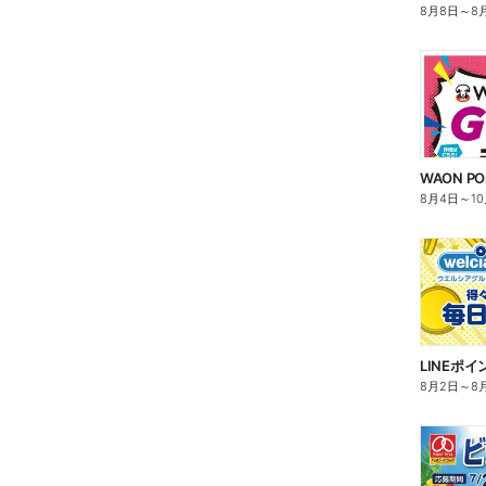
8月8日
～
8
WAON P
8月4日
～
1
LINEポ
8月2日
～
8