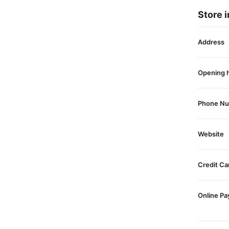
Store i
Address
Opening 
Phone N
Website
Credit Ca
Online P