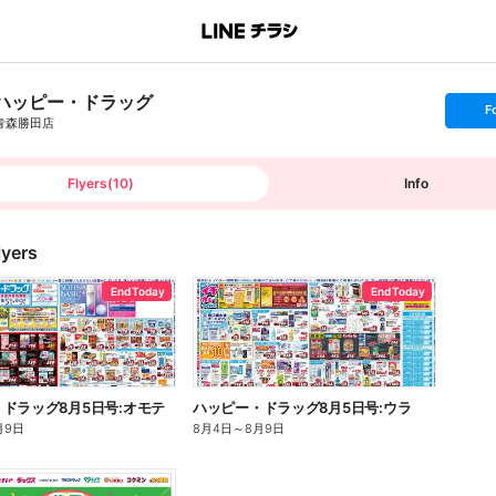
ハッピー・ドラッグ
s
F
e
青森勝田店
t
f
o
l
l
Flyers
(
10
)
Info
o
w
lyers
End Today
End Today
ドラッグ8月5日号:オモテ
ハッピー・ドラッグ8月5日号:ウラ
月9日
8月4日
～
8月9日