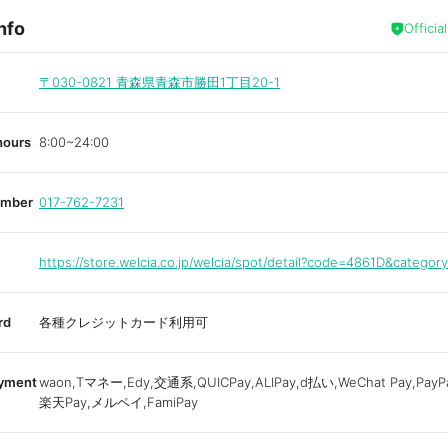
nfo
Officia
〒030-0821
青森県青森市勝田1丁目20-1
hours
8:00~24:00
umber
017-762-7231
https://store.welcia.co.jp/welcia/spot/detail?code=4861D&categor
rd
各種クレジットカード利用可
ayment
waon,Tマネー,Edy,交通系,QUICPay,ALIPay,d払い,WeChat Pay,PayPa
楽天Pay,メルペイ,FamiPay