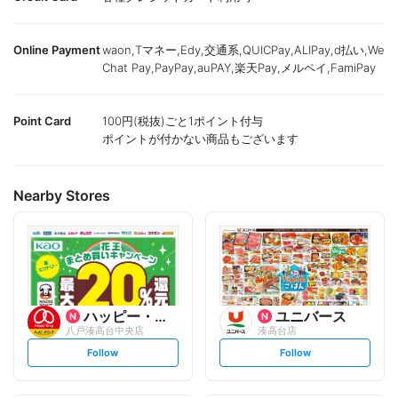
Online Payment
waon,Tマネー,Edy,交通系,QUICPay,ALIPay,d払い,We
Chat Pay,PayPay,auPAY,楽天Pay,メルペイ,FamiPay
Point Card
100円(税抜)ごと1ポイント付与
ポイントが付かない商品もございます
Nearby Stores
ハッピー・ドラッグ
ユニバース
八戸湊高台中央店
湊高台店
s
s
Follow
Follow
e
e
t
t
f
f
o
o