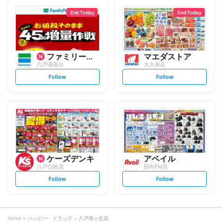
l
l
l
l
o
o
End Today
End Today
w
w
ファミリーマート
マエダストア
八戸湊高台
大久保店
s
s
Follow
Follow
e
e
t
t
f
f
o
o
l
l
l
l
o
o
w
w
ケーズデンキ
アベイル
八戸白銀店
田向FM店
s
s
Follow
Follow
e
e
t
t
f
f
o
o
l
l
l
l
o
o
Home
ハッピー・ドラッグ
八戸旭ヶ丘店
w
w