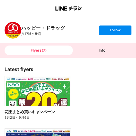
B
r
a
n
ハッピー・ドラッグ
c
s
Follow
h
e
八戸旭ヶ丘店
T
t
o
f
p
o
l
l
Flyers
(
7
)
Info
o
w
Latest flyers
花王まとめ買いキャンペーン
8月2日
～
9月6日